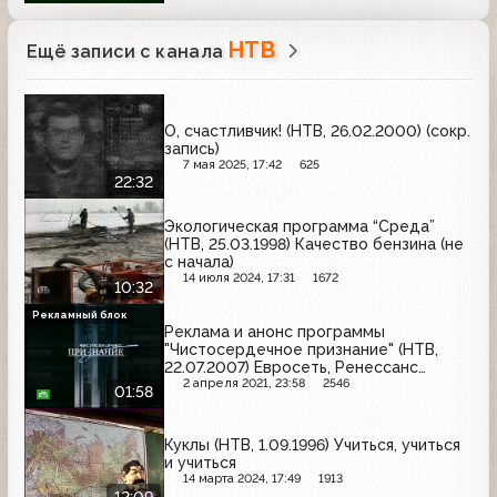
НТВ
Ещё записи с канала
О, счастливчик! (НТВ, 26.02.2000) (сокр.
запись)
7 мая 2025, 17:42
625
22:32
Экологическая программа “Среда”
(НТВ, 25.03.1998) Качество бензина (не
с начала)
14 июля 2024, 17:31
1672
10:32
Рекламный блок
Реклама и анонс программы
"Чистосердечное признание" (НТВ,
22.07.2007) Евросеть, Ренессанс
страхование, Чудо, Axe
2 апреля 2021, 23:58
2546
01:58
Куклы (НТВ, 1.09.1996) Учиться, учиться
и учиться
14 марта 2024, 17:49
1913
12:09