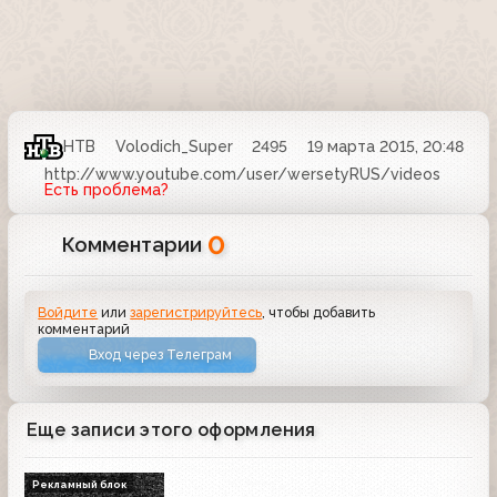
НТВ
Volodich_Super
2495
19 марта 2015, 20:48
http://www.youtube.com/user/wersetyRUS/videos
Есть проблема?
0
Комментарии
Войдите
или
зарегистрируйтесь
, чтобы добавить
комментарий
Вход через Телеграм
Еще записи этого оформления
Рекламный блок