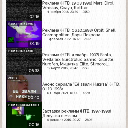
Реклама (НТВ, 19.03.1998) Mars, Dirol,
Whiskas, Спаун, Kettler
4 ноября 2016, 23:39
2559
02:15
Рекламный блок
Реклама (НТВ, 06.10.1998) Orbit, Shell,
Cosmopolitan, Дары Покрова
1 февраля 2022, 16:17
2157
01:19
Рекламный блок
Реклама (НТВ, декабрь 1997) Fanta,
Wellaflex, Electrolux, Sanino, Gillette,
Nurofen, Мишутка, Elite, Stimorol,
Maybelline, Септолете
19 марта 2015, 20:47
2775
05:38
Анонс
Анонс сериала "Её звали Никита" (НТВ,
01.10.1998)
6 января 2021, 01:00
4629
00:40
Рекламная заставка
Заставка рекламы (НТВ, 1997-1998)
Девушка с мячом
9 февраля 2015, 20:27
2808
00:15