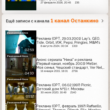
27 февраля 2026, 20:45
235
1 канал Останкино
Ещё записи с канала
Рекламный блок
Реклама (ОРТ, 29.03.2001) Lay's, GEO,
Tide, Orbit, ИЖ, Pepsi, Pringles, M&M's
8 августа 2024, 00:34
1319
02:59
Рекламный блок
Анонс сериала "Нина" и реклама
(Первый канал, ноябрь 2003) Meller,
Моя семья, Чешский стандарт, Ver Nel,
Добрый, Галстена, Covergirl, Чемпион,
16 января 2015, 18:01
2756
04:10
Выборы-2003
Рекламный блок
Реклама (ОРТ, 06.02.1997) Picnic,
Детский дом №11 г. Москвы
30 июля 2020, 16:49
2140
01:12
Рекламный блок
Реклама (ОРТ, февраль 1997) Raffaello,