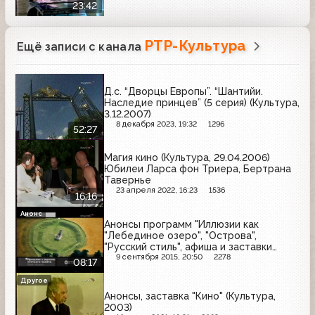
23:42
РТР-Культура
Ещё записи с канала
Д.с. “Дворцы Европы”. “Шантийи.
Наследие принцев” (5 серия) (Культура,
3.12.2007)
8 декабря 2023, 19:32
1296
52:27
Магия кино (Культура, 29.04.2006)
Юбилеи Ларса фон Триера, Бертрана
Тавернье
23 апреля 2022, 16:23
1536
16:16
Анонс
Анонсы программ "Иллюзии как
"Лебединое озеро", "Острова",
"Русский стиль", афиша и заставки
(Культура, 03.12.2006)
9 сентября 2015, 20:50
2278
08:17
Другое
Анонсы, заставка "Кино" (Культура,
2003)