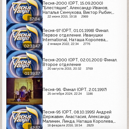
Песня-2000 (ОРТ, 15.09.2000)
"Блестящие", Александр Иванов,
Наталья Сенчукова, Виктор Рыбин,
Никита, Татьяна Буланова, Вячеслав
22 июня 2015, 19:18
2969
37:04
Добрынин, Кристина Орбакайте
Песня-97 (ОРТ, 01.01.1998) Финал.
Первое отделение. Иванушки
International, Наташа Королева,
Дмитрий Маликов и др.
2 января 2022, 22:34
2776
02:33:47
Песня-2000 (ОРТ, 02.01.2001) Финал.
Второе отделение
20 августа 2015, 20:32
3769
01:39:37
Песня-96. Финал (ОРТ, 2.01.1997)
25 октября 2024, 22:24
1186
Песня-95 (ОРТ, 08.10.1995) Андрей
Державин, Анастасия, Александр
Малинин, Линда, Наташа Королева,
Александр Буйнов.
18 февраля 2016, 18:54
2829
42:37