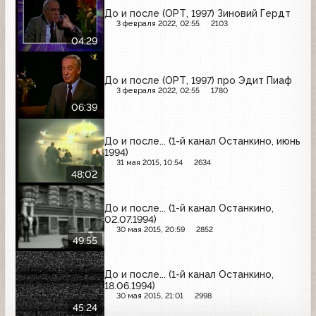
До и после (ОРТ, 1997) Зиновий Гердт
3 февраля 2022, 02:55
2103
04:29
До и после (ОРТ, 1997) про Эдит Пиаф
3 февраля 2022, 02:55
1780
06:39
До и после... (1-й канал Останкино, июнь
1994)
31 мая 2015, 10:54
2634
48:02
До и после... (1-й канал Останкино,
02.07.1994)
30 мая 2015, 20:59
2852
49:55
До и после... (1-й канал Останкино,
18.06.1994)
30 мая 2015, 21:01
2998
45:24