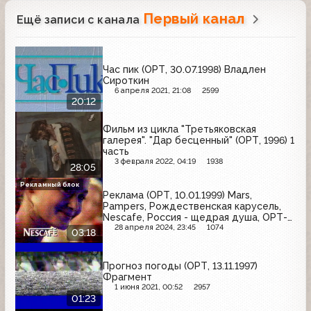
Первый канал
Ещё записи с канала
Час пик (ОРТ, 30.07.1998) Владлен
Сироткин
6 апреля 2021, 21:08
2599
20:12
Фильм из цикла "Третьяковская
галерея". "Дар бесценный" (ОРТ, 1996) 1
часть
3 февраля 2022, 04:19
1938
28:05
Рекламный блок
Реклама (ОРТ, 10.01.1999) Mars,
Pampers, Рождественская карусель,
Nescafe, Россия - щедрая душа, ОРТ-
Рекордс, Наше радио
28 апреля 2024, 23:45
1074
03:18
Прогноз погоды (ОРТ, 13.11.1997)
Фрагмент
1 июня 2021, 00:52
2957
01:23