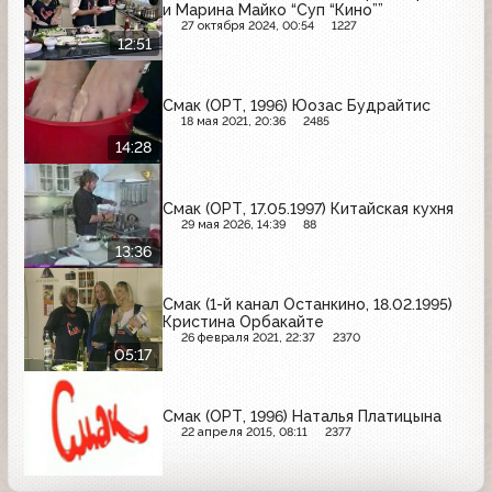
и Марина Майко “Суп “Кино””
27 октября 2024, 00:54
1227
12:51
Смак (ОРТ, 1996) Юозас Будрайтис
18 мая 2021, 20:36
2485
14:28
Смак (ОРТ, 17.05.1997) Китайская кухня
29 мая 2026, 14:39
88
13:36
Смак (1-й канал Останкино, 18.02.1995)
Кристина Орбакайте
26 февраля 2021, 22:37
2370
05:17
Смак (ОРТ, 1996) Наталья Платицына
22 апреля 2015, 08:11
2377