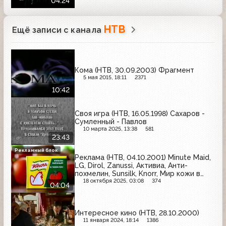
04:24
Служба 77, Consul, Фронда-мебель,
Инком
НТВ
Ещё записи с канала
Кома (НТВ, 30.09.2003) Фрагмент
5 мая 2015, 18:11
2371
10:42
Своя игра (НТВ, 16.05.1998) Сахаров -
Сумленный - Павлов
10 марта 2025, 13:38
581
23:43
Рекламный блок
Реклама (НТВ, 04.10.2001) Minute Maid,
LG, Dirol, Zanussi, Активиа, Анти-
похмелин, Sunsilk, Knorr, Мир кожи в
Сокольниках, Юбилейное, Canon, Брук
18 октября 2025, 03:08
374
04:04
Бонд
Интересное кино (НТВ, 28.10.2000)
11 января 2024, 18:14
1386