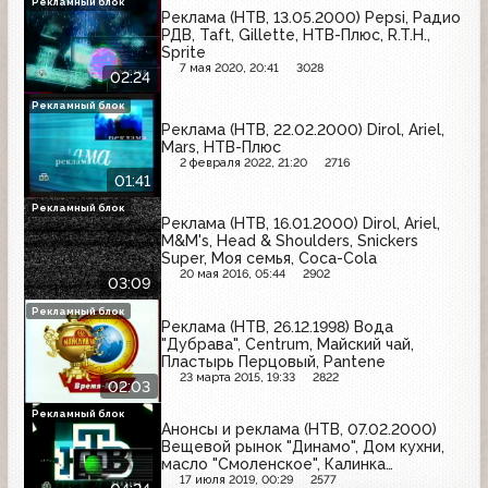
Рекламный блок
Реклама (НТВ, 13.05.2000) Pepsi, Радио
РДВ, Taft, Gillette, НТВ-Плюс, R.T.H.,
Sprite
7 мая 2020, 20:41
3028
02:24
Рекламный блок
Реклама (НТВ, 22.02.2000) Dirol, Ariel,
Mars, НТВ-Плюс
2 февраля 2022, 21:20
2716
01:41
Рекламный блок
Реклама (НТВ, 16.01.2000) Dirol, Ariel,
M&M's, Head & Shoulders, Snickers
Super, Моя семья, Coca-Cola
20 мая 2016, 05:44
2902
03:09
Рекламный блок
Реклама (НТВ, 26.12.1998) Вода
"Дубрава", Centrum, Майский чай,
Пластырь Перцовый, Pantene
23 марта 2015, 19:33
2822
02:03
Рекламный блок
Анонсы и реклама (НТВ, 07.02.2000)
Вещевой рынок "Динамо", Дом кухни,
масло "Смоленское", Калинка
Стокманн, Денежно-вещевая лотерея,
17 июля 2019, 00:29
2577