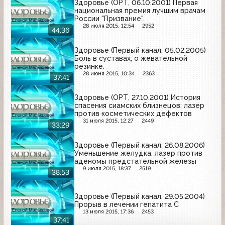
Здоровье (ОРТ, 06.10.2001) Первая
национальная премия лучшим врачам
России "Призвание".
28 июля 2015, 12:54
2952
44:36
Здоровье (Первый канал, 05.02.2005)
Боль в суставах; о жевательной
резинке.
28 июня 2015, 10:34
2363
37:41
Здоровье (ОРТ, 27.10.2001) История
спасения сиамских близнецов; лазер
против косметических дефектов
31 июля 2015, 12:27
2449
33:29
Здоровье (Первый канал, 26.08.2006)
Уменьшение желудка; лазер против
аденомы предстательной железы
9 июля 2015, 18:37
2519
38:53
Здоровье (Первый канал, 29.05.2004)
Прорыв в лечении гепатита С
13 июля 2015, 17:36
2453
37:41