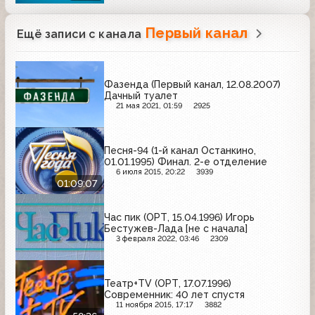
Первый канал
Ещё записи с канала
Фазенда (Первый канал, 12.08.2007)
Дачный туалет
21 мая 2021, 01:59
2925
Песня-94 (1-й канал Останкино,
01.01.1995) Финал. 2-е отделение
6 июля 2015, 20:22
3939
01:09:07
Час пик (ОРТ, 15.04.1996) Игорь
Бестужев-Лада [не с начала]
3 февраля 2022, 03:46
2309
Театр+TV (ОРТ, 17.07.1996)
Современник: 40 лет спустя
11 ноября 2015, 17:17
3882