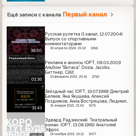
Первый канал
Ещё записи с канала
Русская рулетка (1 канал, 12.07.2004)
Выпуск со спортивными
комментаторами
30 апреля 2024, 15:02
1656
38:50
Рекламный блок
Реклама и анонсы (ОРТ, 08.03.2001)
Альбом "Витаса", Dosia, Jacobs,
Биттнер, Cillit
23 февраля 2015, 20:41
2762
01:36
Звёздный час (ОРТ, 19.07.1999) Дмитрий
Беляев, Яна Якушева, Алексей
Поздняков, Анна Вострецова, Людмила
Расстегина, Ольга Рождественская
31 января 2021, 21:52
3176
31:43
Эдвард Радзинский. Театральный
роман. (ОРТ, 13.08.1995) Анатолий
Эфрос
19 ноября 2015, 19:12
3077