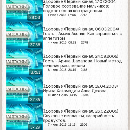
Здоровье (Первый канал, 17.07.2004)
Половое созревание мальчиков;
подростковая контрацепция.
1 июля 2015, 17:06
2712
39:03
Здоровье (Первый канал, 06.03.2004)
Гость - Амаяк Акопян. Как справиться с
аппетитом
4 июля 2015, 09:32
2578
37:36
Здоровье (Первый канал, 24.09.2005)
Гость - Арина Шарапова. Новый метод
лечения рака печени
6 июля 2015, 20:15
2185
37:51
Здоровье (Первый канал, 19.04.2003)
Ирина Хакамада и Алла Духова
16 июля 2015, 14:15
2594
37:35
Здоровье (Первый канал, 26.02.2005)
Слуховые импланты; калорийность
продуктов.
7 июля 2015, 18:15
2306
37:29