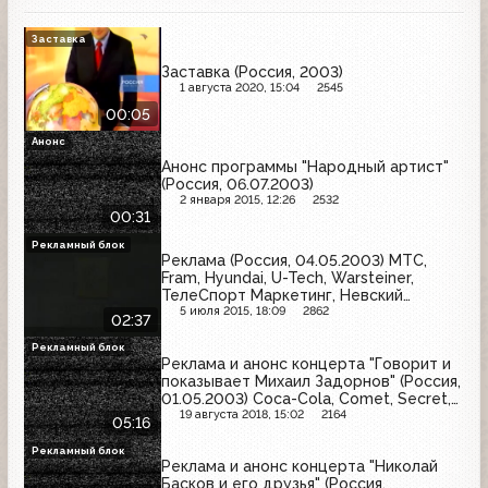
Заставка
Заставка (Россия, 2003)
1 августа 2020, 15:04
2545
00:05
Анонс
Анонс программы "Народный артист"
(Россия, 06.07.2003)
2 января 2015, 12:26
2532
00:31
Рекламный блок
Реклама (Россия, 04.05.2003) МТС,
Fram, Hyundai, U-Tech, Warsteiner,
ТелеСпорт Маркетинг, Невский
Фильтр, Renault
5 июля 2015, 18:09
2862
02:37
Рекламный блок
Реклама и анонс концерта "Говорит и
показывает Михаил Задорнов" (Россия,
01.05.2003) Coca-Cola, Comet, Secret,
Fairy, Blend-a-med, LG, Tide, Old Spice
19 августа 2018, 15:02
2164
05:16
Рекламный блок
Реклама и анонс концерта "Николай
Басков и его друзья" (Россия,