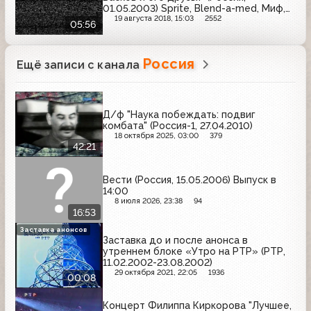
01.05.2003) Sprite, Blend-a-med, Миф,
Добрый, Pantene, LG, Tampax, Comet
19 августа 2018, 15:03
2552
05:56
Россия
Ещё записи с канала
Д/ф "Наука побеждать: подвиг
комбата" (Россия-1, 27.04.2010)
18 октября 2025, 03:00
379
42:21
Вести (Россия, 15.05.2006) Выпуск в
14:00
8 июля 2026, 23:38
94
16:53
Заставка анонсов
Заставка до и после анонса в
утреннем блоке «Утро на РТР» (РТР,
11.02.2002-23.08.2002)
29 октября 2021, 22:05
1936
00:08
Концерт Филиппа Киркорова "Лучшее,