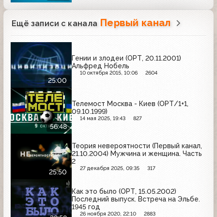
Первый канал
Ещё записи с канала
Гении и злодеи (ОРТ, 20.11.2001)
Альфред Нобель
10 октября 2015, 10:06
2604
25:00
Телемост Москва - Киев (ОРТ/1+1,
09.10.1999)
14 мая 2025, 19:43
827
56:48
Теория невероятности (Первый канал,
21.10.2004) Мужчина и женщина. Часть
2
27 декабря 2025, 09:35
317
25:50
Как это было (ОРТ, 15.05.2002)
Последний выпуск. Встреча на Эльбе.
1945 год
26 ноября 2020, 22:10
2883