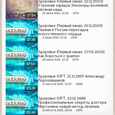
Здоровье (Первый канал, 13.12.2002)
Утренняя зарядка Элеоноры Беляевой;
овсяная каша.
19 июля 2015, 10:34
2754
37:54
Здоровье (Первый канал, 19.11.2005)
Первая в России пересадка
искусственного сердца
2 июля 2015, 13:41
2305
37:36
Здоровье (Первый канал, 07.05.2005)
Как бороться с храпом
28 июня 2015, 12:15
2179
37:50
Здоровье (ОРТ, 21.11.1997) Александр
Пороховщиков
17 августа 2015, 13:07
3006
23:28
Здоровье (ОРТ, 23.10.1999)
Профессиональные секреты доктора
Мкртумяна; новый метод лечения
ожирения
12 августа 2015, 09:24
2605
25:46