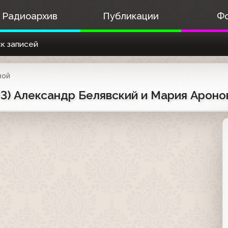
Радиоархив
Публикации
Ф
к записей
вой
03) Александр Белявский и Мария Ароно