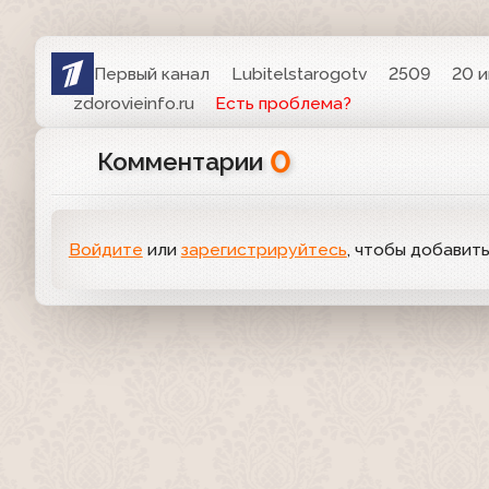
Первый канал
Lubitelstarogotv
2509
20 и
zdorovieinfo.ru
Есть проблема?
0
Комментарии
Войдите
или
зарегистрируйтесь
, чтобы добавит