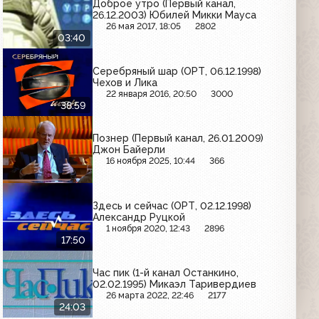
Доброе утро (Первый канал,
26.12.2003) Юбилей Микки Мауса
26 мая 2017, 18:05
2802
03:40
Серебряный шар (ОРТ, 06.12.1998)
Чехов и Лика
22 января 2016, 20:50
3000
38:59
Познер (Первый канал, 26.01.2009)
Джон Байерли
16 ноября 2025, 10:44
366
Здесь и сейчас (ОРТ, 02.12.1998)
Александр Руцкой
1 ноября 2020, 12:43
2896
17:50
Час пик (1-й канал Останкино,
02.02.1995) Микаэл Таривердиев
26 марта 2022, 22:46
2177
24:03