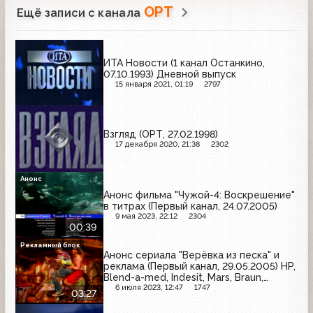
ОРТ
Ещё записи с канала
ИТА Новости (1 канал Останкино,
07.10.1993) Дневной выпуск
15 января 2021, 01:19
2797
Взгляд (ОРТ, 27.02.1998)
17 декабря 2020, 21:38
2302
Анонс
Анонс фильма "Чужой-4: Воскрешение"
в титрах (Первый канал, 24.07.2005)
9 мая 2023, 22:12
2304
00:39
Рекламный блок
Анонс сериала "Верёвка из песка" и
реклама (Первый канал, 29.05.2005) HP,
Blend-a-med, Indesit, Mars, Braun,
Фастум-гель, Old Spice, Toyota
6 июля 2023, 12:47
1747
03:27