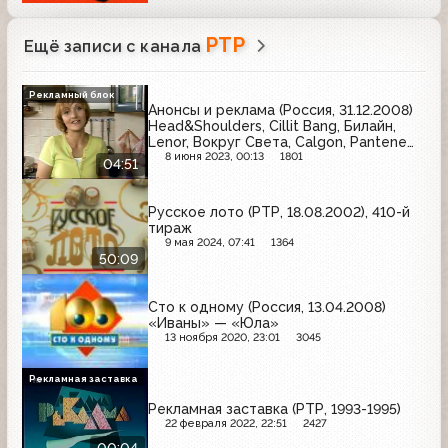
РТР
Ещё записи с канала
Рекламный блок
Анонсы и реклама (Россия, 31.12.2008)
Head&Shoulders, Cillit Bang, Билайн,
Lenor, Вокруг Света, Calgon, Pantene
Pro-V
8 июня 2023, 00:13
1801
04:51
Русское лото (РТР, 18.08.2002), 410-й
тираж
9 мая 2024, 07:41
1364
50:09
Сто к одному (Россия, 13.04.2008)
«Иваны» — «Юла»
13 ноября 2020, 23:01
3045
Рекламная заставка
Рекламная заставка (РТР, 1993-1995)
22 февраля 2022, 22:51
2427
00:04