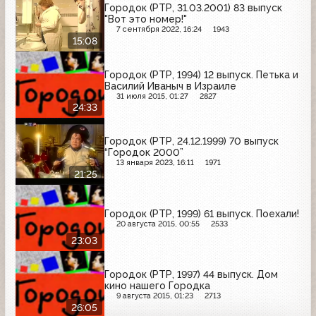
Городок (РТР, 31.03.2001) 83 выпуск
"Вот это номер!"
7 сентября 2022, 16:24
1943
15:08
Городок (РТР, 1994) 12 выпуск. Петька и
Василий Иваныч в Израиле
31 июля 2015, 01:27
2827
24:33
Городок (РТР, 24.12.1999) 70 выпуск
“Городок 2000”
13 января 2023, 16:11
1971
21:25
Городок (РТР, 1999) 61 выпуск. Поехали!
20 августа 2015, 00:55
2533
23:03
Городок (РТР, 1997) 44 выпуск. Дом
кино нашего Городка
9 августа 2015, 01:23
2713
26:05