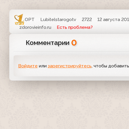
ОРТ
Lubitelstarogotv
2722
12 августа 201
zdorovieinfo.ru
Есть проблема?
0
Комментарии
Войдите
или
зарегистрируйтесь
, чтобы добавит