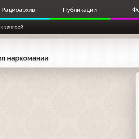
Радиоархив
Публикации
Ф
к записей
ия наркомании