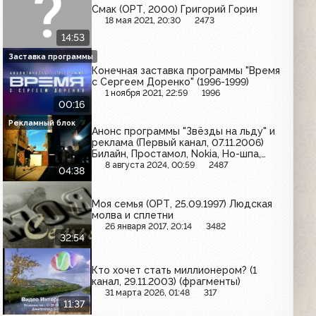
Смак (ОРТ, 2000) Григорий Горин
18 мая 2021, 20:30
2473
14:53
Заставка программы
Конечная заставка программы "Время
с Сергеем Доренко" (1996-1999)
1 ноября 2021, 22:59
1996
00:16
Рекламный блок
Анонс программы "Звёзды на льду" и
реклама (Первый канал, 07.11.2006)
Билайн, Простамол, Nokia, Но-шпа,
Юнистрим, Фастум-гель, Мегафон,
8 августа 2024, 00:59
2487
04:38
Tetra Pak, Sorti, Линия тока, Мезим
Моя семья (ОРТ, 25.09.1997) Людская
молва и сплетни
26 января 2017, 20:14
3482
32:54
Кто хочет стать миллионером? (1
канал, 29.11.2003) (фрагменты)
31 марта 2026, 01:48
317
11:37