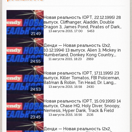
Новая реальность (ОРТ, 22.12.1995) 28
выпуск. Cliffhanger, Aladdin, Double
Dragon 3, James Pond, Pirates of Dark
Water, NHL '95
13 августа 2015, 17:00
5453
21:49
Денди — Новая реальность (2х2,
10.12.1994) 13 выпуск. Alien 3, Mickey in
Numberland, Donkey Kong Country,
Super Street Fighter II, Super Ghouls &
11 августа 2015, 18:23
2959
24:55
Ghousts
Новая реальность (ОРТ, 17.11.1995) 23
выпуск. Killer Tomatos, FBI Policeman,
Batman & Robin, Tin Head, Dr. Lang,
Tarzan
13 августа 2015, 16:58
2430
24:53
Новая реальность (ОРТ, 15.09.1995) 14
выпуск. Chase HQ, Holy Diver, Snoopy,
Nemesis, Hyper Dank, Track & Field
13 августа 2015, 16:56
2135
23:45
Денди — Новая реальность (2х2,