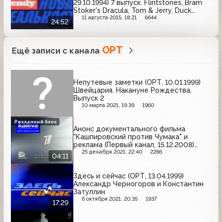
29.10.1994) 7 выпуск. Flintstones, Bram
Stoker's Dracula, Tom & Jerry, Duck
Tales, Hook, Twinkle Tale, Battletoads
11 августа 2015, 18:21
6644
24:52
ОРТ
Ещё записи с канала
Непутевые заметки (ОРТ, 10.01.1999)
Швейцария. Накануне Рождества.
Выпуск 2
10 марта 2021, 19:39
1960
Рекламный блок
Анонс документального фильма
"Кашпировский против Чумака" и
реклама (Первый канал, 15.12.2008)
Zepter, Чёрный жемчуг, M&M's,
25 декабря 2021, 22:40
2286
04:11
Эльдорадо, Я, Tele2, Фруктовый сад,
Мегафон
Здесь и сейчас (ОРТ, 13.04.1999)
Александр Черногоров и Константин
Затуллин
6 октября 2021, 20:35
1937
17:29