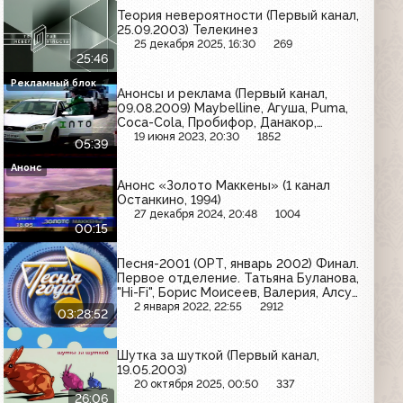
Теория невероятности (Первый канал,
25.09.2003) Телекинез
25 декабря 2025, 16:30
269
25:46
Рекламный блок
Анонсы и реклама (Первый канал,
09.08.2009) Maybelline, Агуша, Puma,
Coca-Cola, Пробифор, Данакор,
Чёрная карта, Sagitta, InTouch, L'Oreal,
19 июня 2023, 20:30
1852
05:39
Aqua Minerale, Almette, Флорин
Форте, Kaffa Elgresso
Анонс
Анонс «Золото Маккены» (1 канал
Останкино, 1994)
27 декабря 2024, 20:48
1004
00:15
Песня-2001 (ОРТ, январь 2002) Финал.
Первое отделение. Татьяна Буланова,
"Hi-Fi", Борис Моисеев, Валерия, Алсу
и др.
2 января 2022, 22:55
2912
03:28:52
Шутка за шуткой (Первый канал,
19.05.2003)
20 октября 2025, 00:50
337
26:06