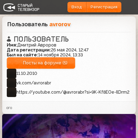
Вход
Регистрация
Пользователь
avrorov
Имя:
Дмитрий Авроров
Дата регистрации:
26 мая 2024, 12:47
Был на сайте:
14 ноября 2024, 13:33
Посты на форуме (5)
11.10.2010
vk.com/avrorabr
https://youtube.com/@avrorabr?si=9K-Kf8EOe-IlDrm2
ого