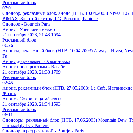
Рекламный блок
07:01
Спонсор, рекламный блок, анонс (НТВ, 10.04.2003) Nivea, LG, Ma
BiMAX, Золотой слиток, LG, Роллтон, Pantene
Спонсор - Bourjois Paris
Анонс - Убей меня нежно
21 сентября 2023, 21:43
1594
Рекламный блок
06:26
Анонсы, рекламный блок (НТВ, 10.04.2003) Always, Nivea, Nescafé
Fa
Анонс до рекламы - Осьминожка
Анонс после рекламы - Васаби
21 сентября 2023, 21:38
1709
Рекламный блок
02:45
Анонс, рекламный блок (НТВ, 27.05.2003) Le Cafe, Иствикские
Жизнь
Анонс - Сокровища мёртвых
21 сентября 2023, 21:34
1593
Рекламный блок
06:11
Спонсоры, рекламный блок (НТВ, 17.06.2003) Mountain Dew, Toshi
Тинькофф, LG, Pantene
Спонсор перед рекламой - Bourjois Paris