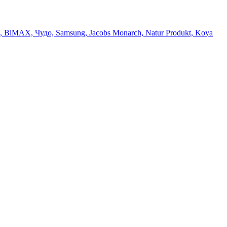
би, BiMAX, Чудо, Samsung, Jacobs Monarch, Natur Produkt, Koya