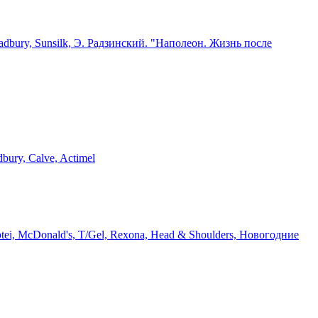
adbury, Sunsilk, Э. Радзинский. "Наполеон. Жизнь после
ury, Calve, Actimel
ei, McDonald's, T/Gel, Rexona, Head & Shoulders, Новогодние