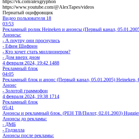
https://vk.com/alexgryphon
https://www.youtube.com/@AlexTapes/videos
Пернатый оцифровщик
Видео пользователя
18
03:53
Рекламный ролик Heineken и анонсы (Первый канал, 05.01.200
Анонсы:
- А поутру они проснулись
- Ефим Шифрин
- Кто хочет стать миллионером?
- Дом вверх дном
4 февраля 2024, 19:42
1488
Рекламный блок
04:05
Рекламный блок и анонс (Первый канал, 05.01.2005) Heineken, Cle
Анонс
- Золотой граммофон
4 февраля 2024, 19:38
1714
Рекламный блок
05:41
Анонсы и рекламный блок. (РЕН ТВ/Пилот, 02.01.2003) Huggies, S
Анонсы до рекламы:
- ДМБ
- Годзилла
Анонсы после рекламы: