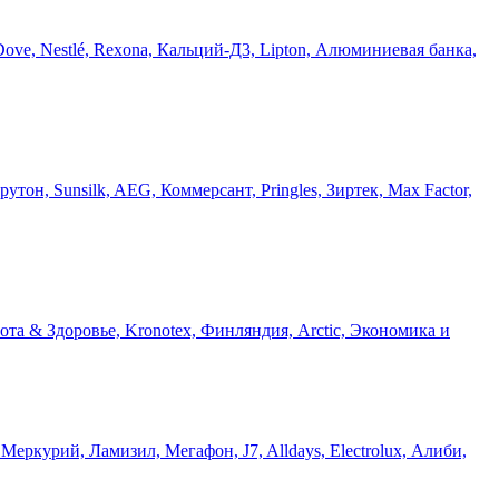
 Dove, Nestlé, Rexona, Кальций-Д3, Lipton, Алюминиевая банка,
рутон, Sunsilk, AEG, Коммерсант, Pringles, Зиртек, Max Factor,
та & Здоровье, Kronotex, Финляндия, Arctic, Экономика и
 Меркурий, Ламизил, Мегафон, J7, Alldays, Electrolux, Алиби,