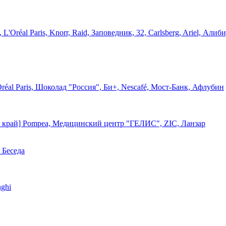
'Oréal Paris, Knorr, Raid, Заповедник, 32, Carlsberg, Ariel, Али
Oréal Paris, Шоколад "Россия", Би+, Nescafé, Мост-Банк, Афлубин
й край] Pompea, Медицинский центр "ГЕЛИС", ZIC, Ланзар
 Беседа
nghi