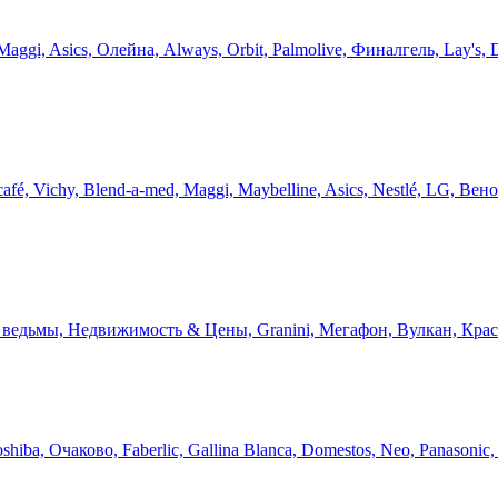
ggi, Asics, Олейна, Always, Orbit, Palmolive, Финалгель, Lay's,
, Vichy, Blend-a-med, Maggi, Maybelline, Asics, Nestlé, LG, Вено
 ведьмы, Недвижимость & Цены, Granini, Мегафон, Вулкан, Красо
ba, Очаково, Faberlic, Gallina Blanca, Domestos, Neo, Panasonic,