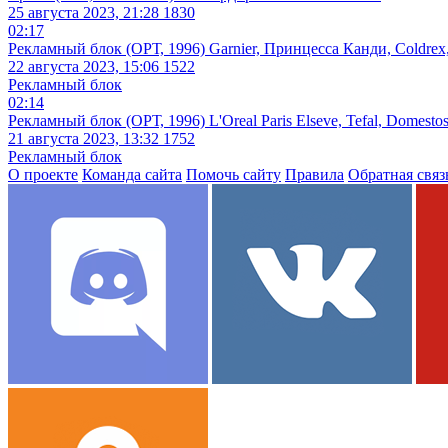
25 августа 2023, 21:28
1830
02:17
Рекламный блок (ОРТ, 1996) Garnier, Принцесса Канди, Coldrex,
22 августа 2023, 15:06
1522
Рекламный блок
02:14
Рекламный блок (ОРТ, 1996) L'Oreal Paris Elseve, Tefal, Domest
21 августа 2023, 13:32
1752
Рекламный блок
О проекте
Команда сайта
Помочь сайту
Правила
Обратная связ