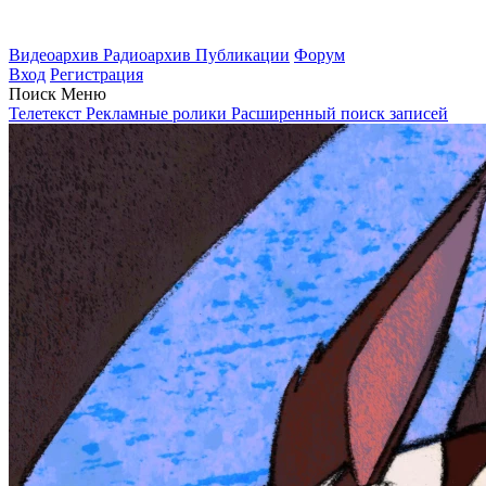
Видеоархив
Радиоархив
Публикации
Форум
Вход
Регистрация
Поиск
Меню
Телетекст
Рекламные ролики
Расширенный поиск записей