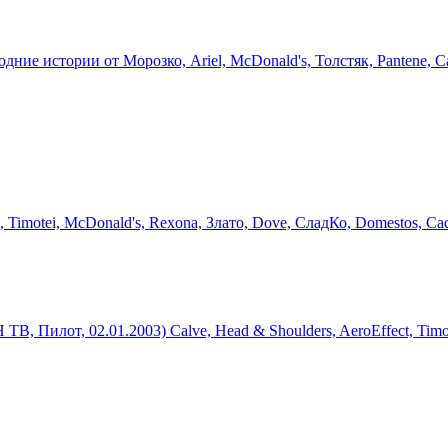
ние истории от Морозко, Ariel, McDonald's, Толстяк, Pantene, C
imotei, McDonald's, Rexona, Злато, Dove, СладКо, Domestos, Cadb
 Пилот, 02.01.2003) Calve, Head & Shoulders, AeroEffect, Timot