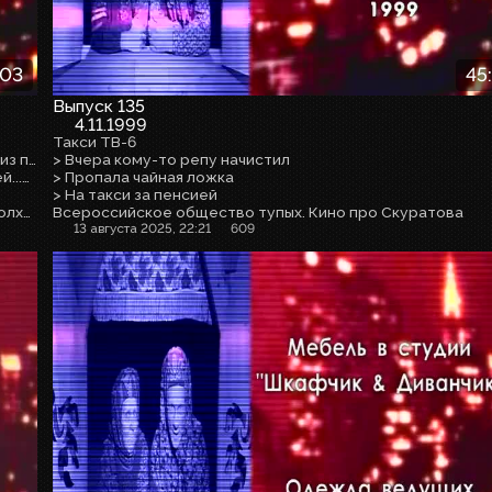
:03
45
Выпуск 135
4.11.1999
Такси ТВ-6
Музыкальный ночной сюрприз. Любовь Кислотная, «Кости из прошлого»
> Вчера кому-то репу начистил
> песня «Гости из булочной» / «Врач, врач, отрежь, пришей...» («Беги от меня»)
> Пропала чайная ложка
> На такси за пенсией
Россия. XX век. Борьба с хищениями. Рабочий Давыдов и колхозники. Придёшь на собрание? Горький о Шолохове. Женская благодарность Сталину
Всероссийское общество тупых. Кино про Скуратова
13 августа 2025, 22:21
609