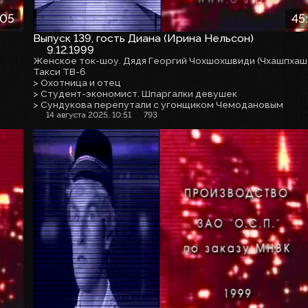
:05
45
Выпуск 139, гость Диана (Ирина Нельсон)
9.12.1999
Такси ТВ-6
> Охотница и отец
> Студент-экономист. Шпаргалки девушек
> Сундукова перепутали с угонщиком Чемодановым
14 августа 2025, 10:51
793