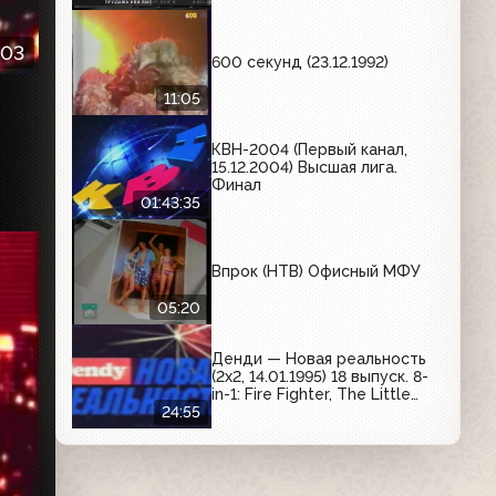
:03
600 секунд (23.12.1992)
11:05
КВН-2004 (Первый канал,
15.12.2004) Высшая лига.
Финал
01:43:35
Впрок (НТВ) Офисный МФУ
05:20
Денди — Новая реальность
(2х2, 14.01.1995) 18 выпуск. 8-
in-1: Fire Fighter, The Little
Mermaid, Side Pocket, Mega
24:55
Man X, Bugs Bunny in Rabbit
Rampage