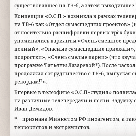
существовавшее на ТВ-6, а затем выходившее 
Концепция «О.С.П.» возникла в рамках телепе
на ТВ-6 как «Отдел сумасшедших проектов» (
относительно расшифровки первых трёх букв 
упоминались варианты «Очень смешное предс
полный», «Опасные сумасшедшие приехали»,
подростки», «Очень смелые парни» (что звучал
программе Татьяны Лазаревой*). После раскол
продолжил сотрудничество с ТВ-6, выпуская
рекордам!?».
Впервые в телеэфире «О.С.П.-студия» появилас
на различные телепередачи и песни. Задумку 
Иван Демидов.
* - признана Минюстом РФ иноагентом, а та
террористов и экстремистов.