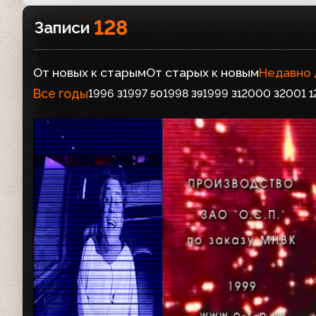
128
Записи
От новых к старым
От старых к новым
Недавно
Все годы
1996
1997
1998
1999
2000
2001
3
50
39
31
3
1