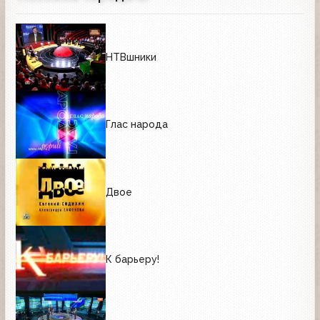
НТВшники
Глас народа
Двое
К барьеру!