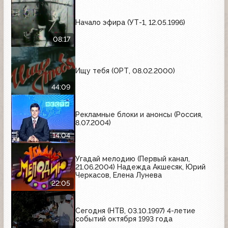
Начало эфира (УТ-1, 12.05.1996)
08:17
Ищу тебя (ОРТ, 08.02.2000)
44:09
Рекламные блоки и анонсы (Россия,
8.07.2004)
14:04
Угадай мелодию (Первый канал,
21.06.2004) Надежда Акшесяк, Юрий
Черкасов, Елена Лунева
22:05
Сегодня (НТВ, 03.10.1997) 4-летие
событий октября 1993 года