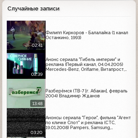
Случайные записи
Филипп Киркоров - Балалайка (1 канал
Останкино, 1993)
02:41
Анонс сериала "Гибель империи" и
реклама (Первый канал, 04.04.2005)
Mercedes-Benz, Oriflame, Витапрост,
Motorola, Охота, Daewoo
02:39
Разберёмся (ТВ-7 [г. Абакан], февраль
2004) Владимир Жданов
13:48
Анонсы сериала "Герои", фильма "Агент
по кличке Спот" и реклама (СТС,
19.01.2008) Pampers, Samsung,
Биовиталь, Head&Shoulders
03:20