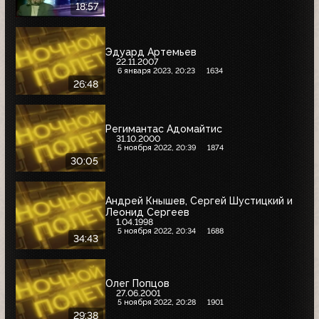
18:57
Эдуард Артемьев
22.11.2007
6 января 2023, 20:23
1634
26:48
Регимантас Адомайтис
31.10.2000
5 ноября 2022, 20:39
1874
30:05
Андрей Кнышев, Сергей Шустицкий и
Леонид Сергеев
1.04.1998
5 ноября 2022, 20:34
1688
34:43
Олег Попцов
27.06.2001
5 ноября 2022, 20:28
1901
29:38