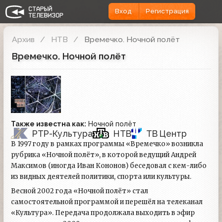
Вход
Регистрация
Архив
НТВ
Времечко. Ночной полёт
Времечко. Ночной полёт
Также известна как:
Ночной полёт
РТР-Культура
НТВ
ТВ Центр
В 1997 году в рамках программы «Времечко» возникла
рубрика «Ночной полёт», в которой ведущий Андрей
Максимов (иногда Иван Кононов) беседовал с кем-либо
из видных деятелей политики, спорта или культуры.
Весной 2002 года «Ночной полёт» стал
самостоятельной программой и перешёл на телеканал
«Культура». Передача продолжала выходить в эфир