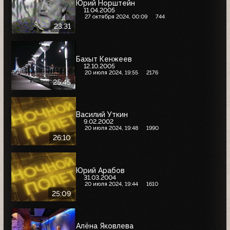
Юрий Норштейн
11.04.2005
27 октября 2024, 00:09
744
23:31
Бахыт Кенжеев
12.10.2005
20 июля 2024, 19:55
2176
25:45
Василий Уткин
9.02.2002
20 июля 2024, 19:48
1990
26:10
Юрий Арабов
31.03.2004
20 июля 2024, 19:44
1610
25:09
Алёна Яковлева