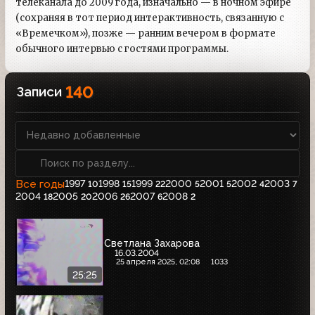
телеканала до 2009 года, изначально — в ночном эфире
(сохраняя в тот период интерактивность, связанную с
«Времечком»), позже — ранним вечером в формате
обычного интервью с гостями программы.
140
Записи
Все годы
1997
1998
1999
2000
2001
2002
2003
10
15
22
5
5
4
7
2004
2005
2006
2007
2008
18
20
26
6
2
Светлана Захарова
16.03.2004
25 апреля 2025, 02:08
1033
25:25