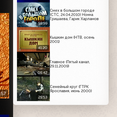
Смех в большом городе
(СТС, 24.04.2010) Нонна
Гришаева, Гарик Харламов
59:59
Кышкин дом (НТВ, осень
2001)
41:20
Главное (Пятый канал,
29.11.2009)
05:42
Семейный круг (ГТРК
Ярославия, июнь 2000)
:57
25:53