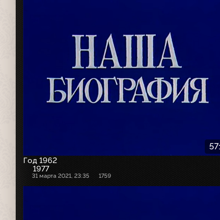
57
Год 1962
1977
31 марта 2021, 23:35
1759