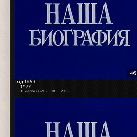
46
Год 1959
1977
31 марта 2021, 23:18
2332