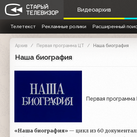
Видеоархив
Телетекст
Рекламные ролики
Расширенный поис
Архив
Первая программа ЦТ
Наша биография
Наша биография
Первая программа
«Наша биография»
— цикл из 60 документал