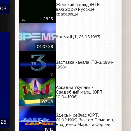
Женский взгляд (НТВ,
:03
9.03.2003) Русские
красавицы
26:15
Время (ЦТ, 25.05.1987)
01:07:38
Заставка канала (ТВ-3, 1994-
1998)
Аркадий Укупник -
Свадебный марш (ОРТ,
10.04.1996)
03:46
Здесь и сейчас (ОРТ,
01.02.1999) Виктор Семенов,
:25
Владимир Мароз и Сергей
Жуков
18:11