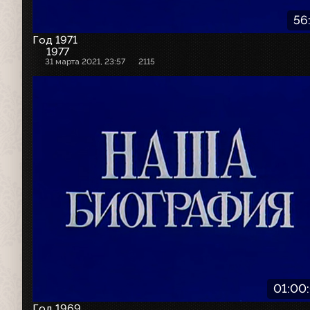
56
Год 1971
1977
31 марта 2021, 23:57
2115
01:00
Год 1969