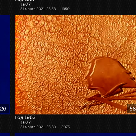
1977
31 марта 2021, 23:53
1950
:26
58
Год 1963
1977
31 марта 2021, 23:39
2075