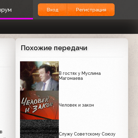
орум
Вход
Регистрация
Похожие передачи
В гостях у Муслима
Магомаева
Человек и закон
в
Служу Советскому Союзу