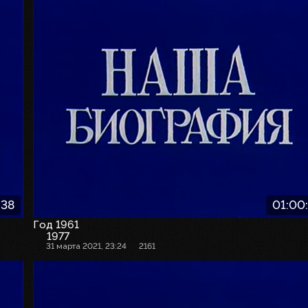
:38
01:00
Год 1961
1977
31 марта 2021, 23:24
2161