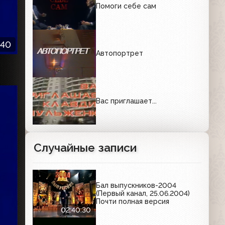
Помоги себе сам
:40
Автопортрет
Вас приглашает...
Случайные записи
Бал выпускников-2004
(Первый канал, 25.06.2004)
Почти полная версия
02:40:30