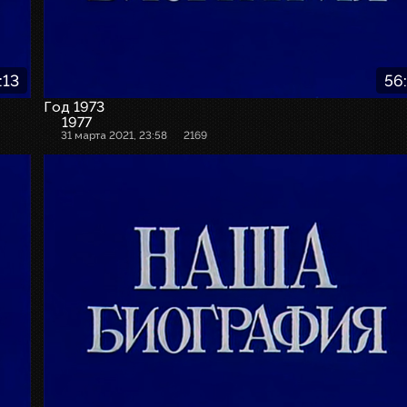
:13
56
Год 1973
1977
31 марта 2021, 23:58
2169