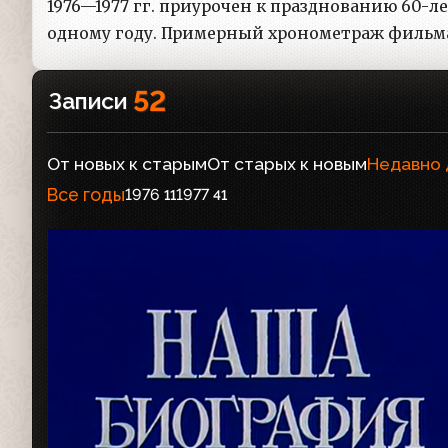
1976—1977 гг. приурочен к празднованию 60
одному году. Примерный хронометраж фильма
52
Записи
От новых к старым
От старых к новым
Недавно
Все годы
1976
1977
11
41