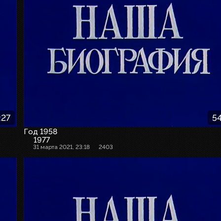
:27
54
Год 1958
1977
31 марта 2021, 23:18
2403