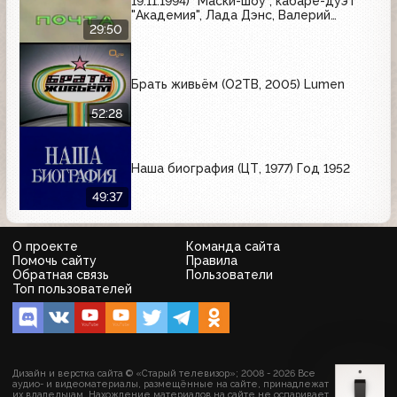
19.11.1994) "Маски-шоу", кабаре-дуэт
"Академия", Лада Дэнс, Валерий
Леонтьев, Анастасия.
29:50
Брать живьём (О2ТВ, 2005) Lumen
52:28
Наша биография (ЦТ, 1977) Год 1952
49:37
О проекте
Команда сайта
Помочь сайту
Правила
Обратная связь
Пользователи
Топ пользователей
Дизайн и верстка сайта © «Старый телевизор»; 2008 - 2026 Все
аудио- и видеоматериалы, размещённые на сайте, принадлежат
их владельцам. Нахождение материалов на сайте не оспаривает