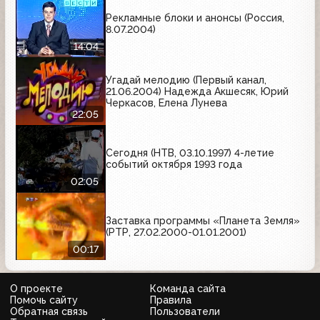
Рекламные блоки и анонсы (Россия,
8.07.2004)
14:04
Угадай мелодию (Первый канал,
21.06.2004) Надежда Акшесяк, Юрий
Черкасов, Елена Лунева
22:05
Сегодня (НТВ, 03.10.1997) 4-летие
событий октября 1993 года
02:05
Заставка программы «Планета Земля»
(РТР, 27.02.2000-01.01.2001)
00:17
О проекте
Команда сайта
Помочь сайту
Правила
Обратная связь
Пользователи