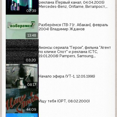
реклама (Первый канал, 04.04.2005)
Mercedes-Benz, Oriflame, Витапрост,
Motorola, Охота, Daewoo
02:39
Разберёмся (ТВ-7 [г. Абакан], февраль
2004) Владимир Жданов
13:48
Анонсы сериала "Герои", фильма "Агент
по кличке Спот" и реклама (СТС,
19.01.2008) Pampers, Samsung,
Биовиталь, Head&Shoulders
03:20
Начало эфира (УТ-1, 12.05.1996)
08:17
Ищу тебя (ОРТ, 08.02.2000)
44:09