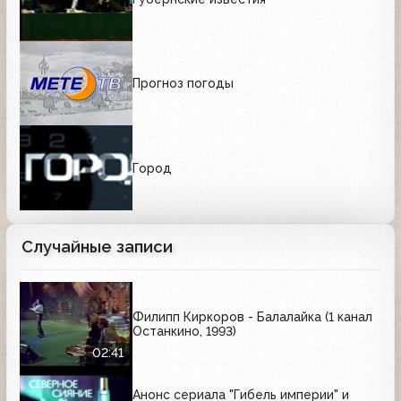
Прогноз погоды
Город
Случайные записи
Филипп Киркоров - Балалайка (1 канал
Останкино, 1993)
02:41
Анонс сериала "Гибель империи" и