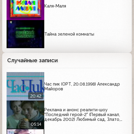
Каля-Маля
Тайна зеленой комнаты
Случайные записи
Час пик (ОРТ, 20.08.1998) Александр
Майоров
20:42
Реклама и анонс реалити-шоу
"Последний герой-2" (Первый канал,
декабрь 2002) Любимый сад, Злато,
Фервекс, Майский, Lash Expansion,
05:14
Чемпион, Домик в деревне, Braun,
Чудо йогурт, Sunsilk