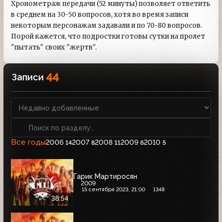
Хронометраж передачи (52 минуты) позволяет ответить
в среднем на 30-50 вопросов, хотя во время записи
некоторым персонажам задавали и по 70-80 вопросов.
Порой кажется, что подростки готовы сутки на пролет
"пытать" своих "жертв".
44
Записи
Все годы
2006
2007
2008
2009
2010
14
8
11
6
5
Гарик Мартиросян
2009
15 сентября 2023, 21:00
1348
38:54