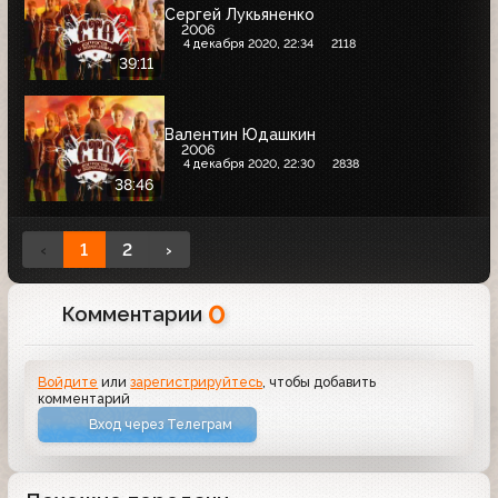
Сергей Лукьяненко
2006
4 декабря 2020, 22:34
2118
39:11
Валентин Юдашкин
2006
4 декабря 2020, 22:30
2838
38:46
‹
1
2
›
0
Комментарии
Войдите
или
зарегистрируйтесь
, чтобы добавить
комментарий
Вход через Телеграм