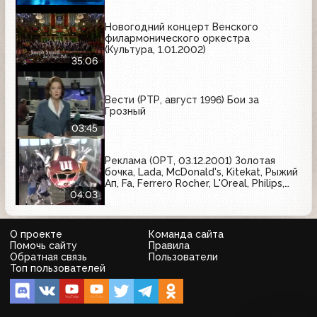
Nesquik
Новогодний концерт Венского
филармонического оркестра
(Культура, 1.01.2002)
35:06
Вести (РТР, август 1996) Бои за
Грозный
03:45
Реклама (ОРТ, 03.12.2001) Золотая
бочка, Lada, McDonald's, Kitekat, Рыжий
Ап, Fa, Ferrero Rocher, L'Oreal, Philips,
Моя семья, Арсенальное, Nescafe,
04:03
M&M's
О проекте
Команда сайта
Помочь сайту
Правила
Обратная связь
Пользователи
Топ пользователей