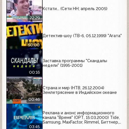
Кстати... (Сети НН; апрель 2005)
22:29
Детектив-шоу (ТВ-6, 05.12.1999) "Агата"
50:00
Заставка программы "Скандалы
недели" (1995-2001)
00:16
Страна и мир (НТВ, 26.12.2004)
Землетрясение в Индийском океане
00:46
Реклама и анонс информационного
канала "Время" (ОРТ, 15.03.2000) Tide,
Samsung, MaxFactor, Rimmel, Биттнер,
100% Gold, Pantene Pro-V, Крестьянка,
03:45