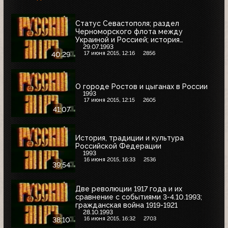
Статус Севастополя; раздел
Черноморского флота между
Украиной и Россией; история
29.07.1993
Севастополя
17 июня 2015, 12:16
2856
40:29
О городе Ростов и цыганах в России
1993
17 июня 2015, 12:15
2605
41:07
История, традиции и культура
Российской Федерации
1993
16 июня 2015, 16:33
2536
39:54
Две революции 1917 года и их
сравнение с событиями 3-4.10.1993;
гражданская война 1919-1921
28.10.1993
16 июня 2015, 16:32
2703
38:10