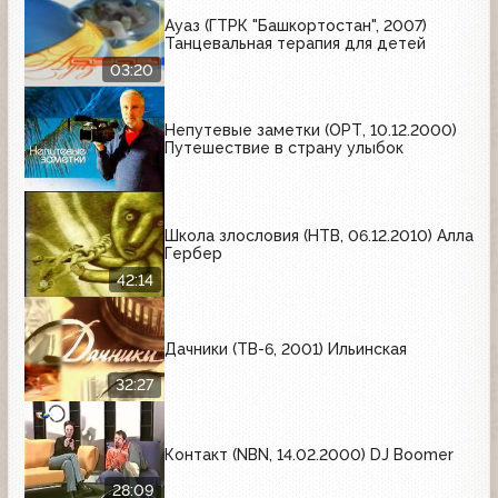
Ауаз (ГТРК "Башкортостан", 2007)
Танцевальная терапия для детей
03:20
Непутевые заметки (ОРТ, 10.12.2000)
Путешествие в страну улыбок
Школа злословия (НТВ, 06.12.2010) Алла
Гербер
42:14
Дачники (ТВ-6, 2001) Ильинская
32:27
Контакт (NBN, 14.02.2000) DJ Boomer
28:09