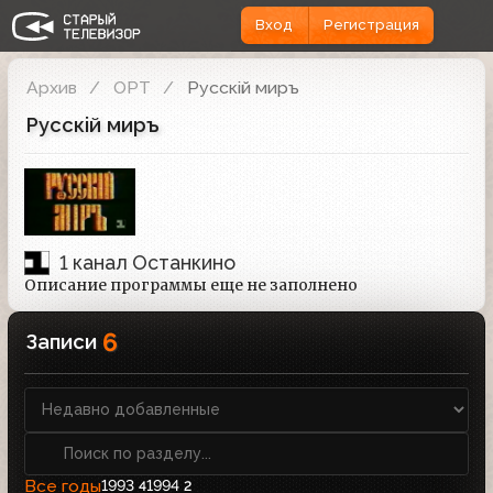
Вход
Регистрация
Архив
ОРТ
Русскiй миръ
Русскiй миръ
1 канал Останкино
Описание программы еще не заполнено
6
Записи
Все годы
1993
1994
4
2