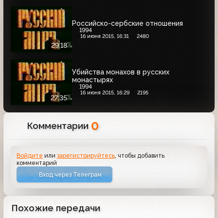
Российско-сербские отношения
1994
16 июня 2015, 16:31
2480
29:18
Убийства монахов в русских
монастырях
1994
16 июня 2015, 16:29
2195
27:35
0
Комментарии
Войдите
или
зарегистрируйтесь
, чтобы добавить
комментарий
Вход через Телеграм
Похожие передачи