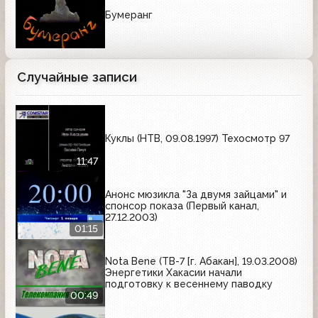
Бумеранг
Случайные записи
Куклы (НТВ, 09.08.1997) Техосмотр 97
11:47
Анонс мюзикла "За двумя зайцами" и
спонсор показа (Первый канал,
27.12.2003)
01:15
Nota Bene (ТВ-7 [г. Абакан], 19.03.2008)
Энергетики Хакасии начали
подготовку к весеннему паводку
00:49