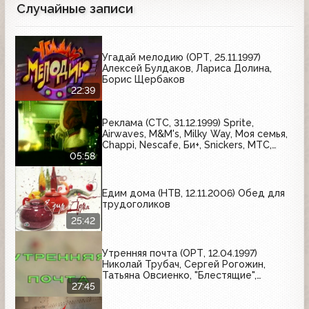
Случайные записи
Угадай мелодию (ОРТ, 25.11.1997)
Алексей Булдаков, Лариса Долина,
Борис Щербаков
22:39
Реклама (СТС, 31.12.1999) Sprite,
Airwaves, M&M's, Milky Way, Моя семья,
Chappi, Nescafe, Би+, Snickers, МТС,
Galina Blanca
05:58
Едим дома (НТВ, 12.11.2006) Обед для
трудоголиков
25:42
Утренняя почта (ОРТ, 12.04.1997)
Николай Трубач, Сергей Рогожин,
Татьяна Овсиенко, "Блестящие",
Татьяна Буланова
27:45