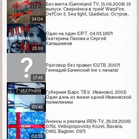
Без винта (Gameland TV, 15.06.2008) 19
выпуск. Свернёмся в трей! WarpFire,
DefCon 5, Sea fight, Gladiatus, Остров
лошадей
14:04
Один на один (ОРТ, 04.05.1997)
Екатерина Лахова и Сергей
Калашников
25:59
Разговор без правил (О2ТВ, 2007)
Геннадий Бачинский (не с начала)
17:45
Губерния (Барс ТВ [г. Иваново], 2001)
Один день из жизни одной Ивановской
поликлиники
01:46
Анонсы и реклама (REN-TV, 26.08.2006)
0761, Velkopopovicky Kozel, Bavaria,
0961, Bagbier, 0971
03:56