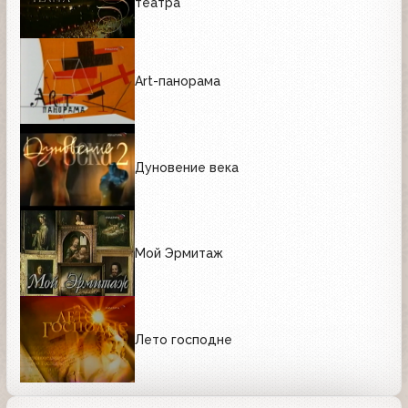
театра
Art-панорама
Дуновение века
Мой Эрмитаж
Лето господне