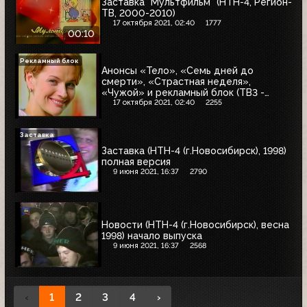
Заставка "Мультфильм" (НТН-4, Регион-
ТВ, 2000-2010)
17 октября 2021, 02:40
1777
00:10
Рекламный блок
Анонсы «Тело», «Семь дней до
смерти», «Страстная неделя»,
«Чужой» и рекламный блок (ТВ3 -
НТН-4, 02.02.2005) Maggi, Ritter Sport,
17 октября 2021, 02:40
2255
Binatone, 8181, Efes, Danissimo
Заставка
Заставка (НТН-4 (г.Новосибирск), 1998)
полная версия
9 июня 2021, 16:37
2790
Новости (НТН-4 (г.Новосибирск), весна
1998) начало выпуска
9 июня 2021, 16:37
2568
‹
1
2
3
4
›