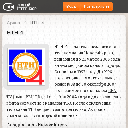
Вход
Регистрация
Архив
НТН-4
НТН-4
НТН-4
— частная независимая
телекомпания Новосибирска,
вещавшая до 21 марта 2005 года
на 4-м метровом канале города.
Основана в 1992 году. До 1998
года вещала самостоятельно, с
осени 1998 по 30 сентября 2004
года совместно с каналом
REN
TV (ныне РЕН ТВ)
, с 1 октября 2004 года и до отключения
эфира совместно с каналом
ТВ3
. После отключения
телеканал
ТВ3
вещает самостоятельно. Активно
участвовала в городской политике.
Город/регион:
Новосибирск