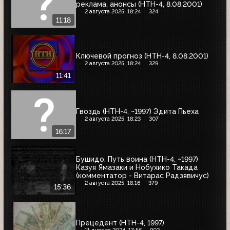
реклама, анонсы (НТН-4, 8.08.2001)
2 августа 2025, 18:24
324
11:18
Ключевой прогноз (НТН-4, 8.08.2001)
2 августа 2025, 18:24
329
11:41
Гвоздь (НТН-4, ~1997) Эдита Пьеха
2 августа 2025, 18:23
307
16:17
Бушидо. Путь воина (НТН-4, ~1997)
Казуя Ямазаки и Нобухико Такада
(комментатор - Витарас Радзявичус)
2 августа 2025, 18:16
379
15:36
Прецедент (НТН-4, 1997)