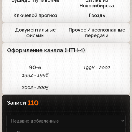
Бушидо. Путь воина
Взгляд из
1
1
Новосибирска
Ключевой прогноз
Гвоздь
1
1
Документальные
Прочее / неопознанные
1
2
фильмы
передачи
Оформление канала (НТН-4)
90-е
1998 - 2002
1992 - 1998
2002 - 2005
110
Записи