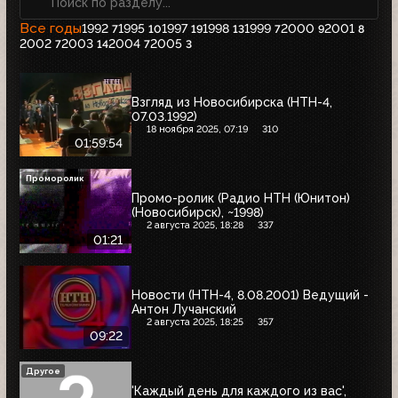
Все годы
1992
1995
1997
1998
1999
2000
2001
7
10
19
13
7
9
8
2002
2003
2004
2005
7
14
7
3
Взгляд из Новосибирска (НТН-4,
07.03.1992)
18 ноября 2025, 07:19
310
01:59:54
Проморолик
Промо-ролик (Радио НТН (Юнитон)
(Новосибирск), ~1998)
2 августа 2025, 18:28
337
01:21
Новости (НТН-4, 8.08.2001) Ведущий -
Антон Лучанский
2 августа 2025, 18:25
357
09:22
Другое
'Каждый день для каждого из вас',