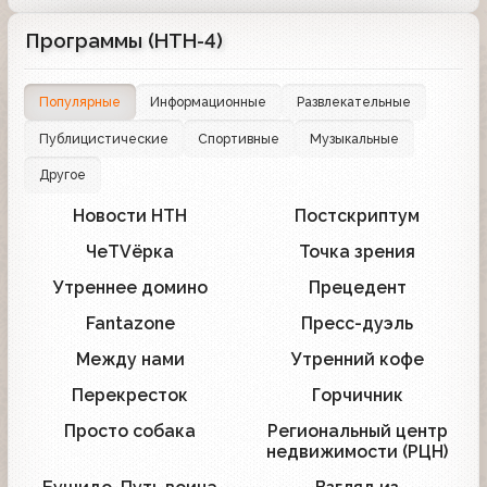
Программы (НТН-4)
Популярные
Информационные
Развлекательные
Публицистические
Спортивные
Музыкальные
Другое
Новости НТН
Постскриптум
15
3
ЧеTVёрка
Точка зрения
6
2
Утреннее домино
Прецедент
5
4
Fantazone
Пресс-дуэль
5
3
Между нами
Утренний кофе
1
2
Перекресток
Горчичник
1
1
Просто собака
Региональный центр
1
1
недвижимости (РЦН)