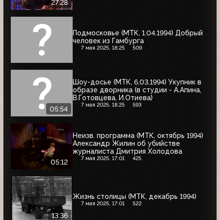
27:28
Подмосковье (МТК, 1.04.1994) Добрый
человек из Гамбурга
7 мая 2025, 18:25
509
Шоу-досье (МТК, 6.03.1994) Укупник в
образе дворника (в студии - А.Апина,
В.Готовцева, И.Отиева)
7 мая 2025, 18:25
593
05:54
Неизв. программа (МТК, октябрь 1994)
Александр Жилин об убийстве
журналиста Дмитрия Холодова
7 мая 2025, 17:01
425
05:12
Жизнь столицы (МТК, декабрь 1994)
7 мая 2025, 17:01
522
13:36