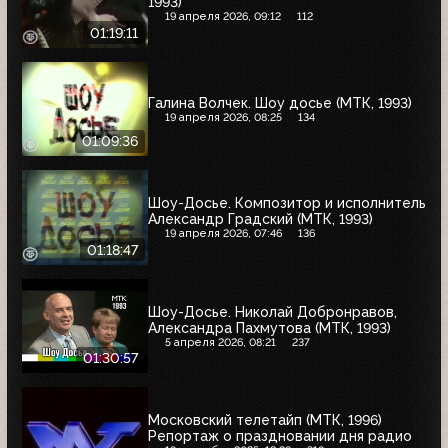
1993)
19 апреля 2026, 09:12
112
01:19:11
Галина Волчек. Шоу досье (МТК, 1993)
19 апреля 2026, 08:25
134
01:09:36
Шоу-Досье. Композитор и исполнитель
Александр Градский (МТК, 1993)
19 апреля 2026, 07:46
136
01:18:47
Шоу-Досье. Николай Добронравов,
Александра Пахмутова (МТК, 1993)
5 апреля 2026, 08:21
237
01:30:57
Московский телетайп (МТК, 1996)
Репортаж о праздновании дня радио