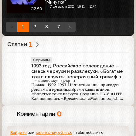
"Минутка"
7 февраля 2024, 16:11
1174
02:59
‹
1
2
3
7
›
1
Статьи
Сериалы
1993 год. Российское телевидение —
смесь чернухи и развлекухи. «Богатые
тоже плачут»: невероятный триумф в
1 января 2003
13209
1
России
Начало: 1992–1993. На телевидение приходят
реклама и криминалВремя халявщиков.
«Богатые тоже плачут». Создание ТВ-6 и НТВ.
Как появились «Времечко», «Мое кино», «L-
клуб», «Белый попугай», «Чтобы помнили».
Круговорот Яковлевых на ТВ: сняли Егора,
0
назначили Александра. Леня Голубков и другие
Комментарии
«обувают» страну.
Войдите
или
зарегистрируйтесь
, чтобы добавить