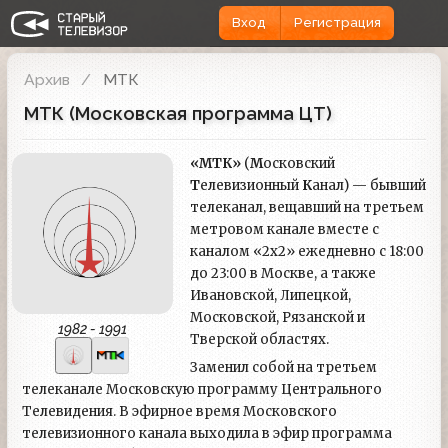
Вход
Регистрация
Архив
МТК
МТК (Московская программа ЦТ)
«МТК»
(
М
осковский
Т
елевизионный
К
анал) — бывший
телеканал, вещавший на третьем
метровом канале вместе с
каналом «2х2» ежедневно с 18:00
до 23:00 в Москве, а также
Ивановской, Липецкой,
Московской, Рязанской и
1982 - 1991
Тверской областях.
Заменил собой на третьем
телеканале Московскую программу Центрального
Телевидения. В эфирное время Московского
телевизионного канала выходила в эфир программа