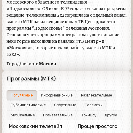
московского областного телевидения —
«Подмосковье». С 9 июня 1997 года этот канал прекратил
вещание. Телекомпания 2х2 перешла на отдельный канал,
вместо МТК начал вещание канал ТВ Центр, вместо
программы "Подмосковье" телеканал Московия.
Основная часть программ прекратила существование,
некоторые выходили на каналах «ТВ Центр» и
«Московия», которые начали работу вместо МТК и
«2х2».
Город/регион:
Москва
Программы (МТК)
Популярные
Информационные
Развлекательные
Публицистические
Спортивные
Телеигры
Музыкальные
Познавательные
Ток-шоу
Другое
Московский телетайп
Проще простого
142
5