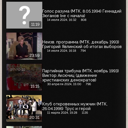
Голос разума (МТК, 8.05.1994) Геннадий
Зюганов (не с начала)
14 июля 2024, 16:32
808
11:19
Неизв. программа (МТК, декабрь 1993)
Григорий Явлинский об итогах выборов
14 июля 2024, 16:18
794
23:59
Партийная трибуна (МТК, ноябрь 1993)
Виктор Аксючиц (движение
христианских демократов)
30 апреля 2024, 15:00
796
15:15
Клуб откровенных мужчин (МТК,
26.04.1996) Трус и герой
11 марта 2024, 19:28
1135
20:31