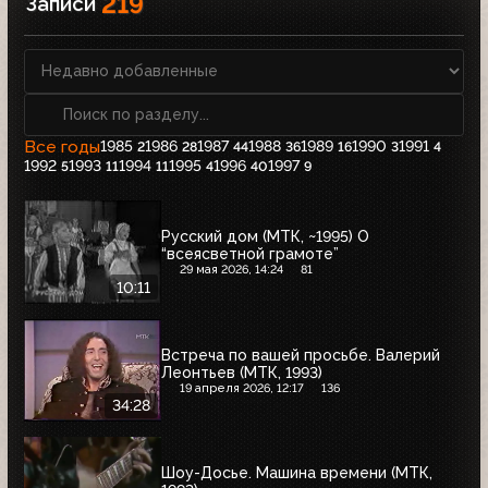
219
Записи
Все годы
1985
1986
1987
1988
1989
1990
1991
2
28
44
36
16
3
4
1992
1993
1994
1995
1996
1997
5
11
11
4
40
9
Русский дом (МТК, ~1995) О
“всеясветной грамоте”
29 мая 2026, 14:24
81
10:11
Встреча по вашей просьбе. Валерий
Леонтьев (МТК, 1993)
19 апреля 2026, 12:17
136
34:28
Шоу-Досье. Машина времени (МТК,