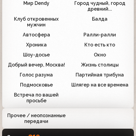
Мир Dendy
Город чудный, город
12
2
древний...
Клуб откровенных
Балда
9
1
мужчин
Автосфера
Ралли-ралли
9
3
Хроника
Кто есть кто
1
1
Шоу-досье
Окно
5
1
Добрый вечер, Москва!
Жизнь столицы
1
1
Голос разума
Партийная трибуна
1
1
Подмосковье
Шлягер на все времена
1
1
Встреча по вашей
1
просьбе
Прочее / неопознанные
4
передачи