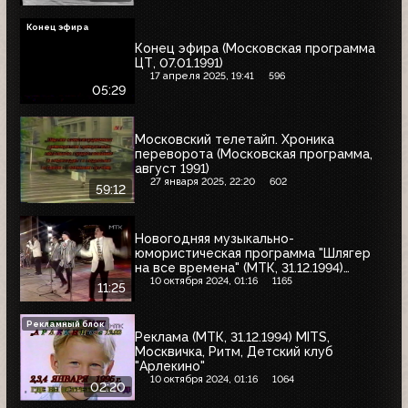
Конец эфира
Конец эфира (Московская программа
ЦТ, 07.01.1991)
17 апреля 2025, 19:41
596
05:29
Московский телетайп. Хроника
переворота (Московская программа,
август 1991)
27 января 2025, 22:20
602
59:12
Новогодняя музыкально-
юмористическая программа "Шлягер
на все времена" (МТК, 31.12.1994)
фрагмент
10 октября 2024, 01:16
1165
11:25
Рекламный блок
Реклама (МТК, 31.12.1994) MITS,
Москвичка, Ритм, Детский клуб
"Арлекино"
10 октября 2024, 01:16
1064
02:20