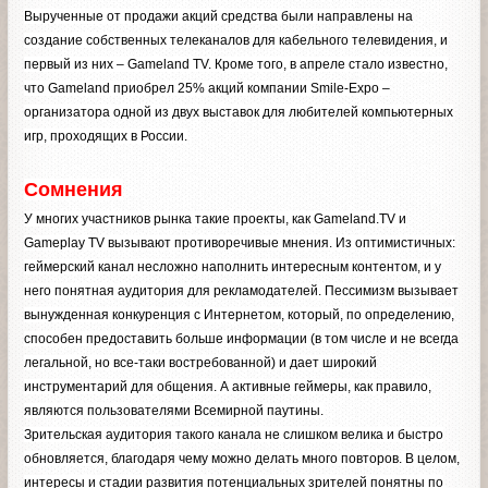
Вырученные от продажи акций средства были направлены на
создание собственных телеканалов для кабельного телевидения, и
первый из них – Gameland TV. Кроме того, в апреле стало известно,
что Gameland приобрел 25% акций компании Smile-Expo –
организатора одной из двух выставок для любителей компьютерных
игр, проходящих в России.
Сомнения
У многих участников рынка такие проекты, как Gameland.TV и
Gameplay TV вызывают противоречивые мнения. Из оптимистичных:
геймерский канал несложно наполнить интересным контентом, и у
него понятная аудитория для рекламодателей. Пессимизм вызывает
вынужденная конкуренция с Интернетом, который, по определению,
способен предоставить больше информации (в том числе и не всегда
легальной, но все-таки востребованной) и дает широкий
инструментарий для общения. А активные геймеры, как правило,
являются пользователями Всемирной паутины.
Зрительская аудитория такого канала не слишком велика и быстро
обновляется, благодаря чему можно делать много повторов. В целом,
интересы и стадии развития потенциальных зрителей понятны по