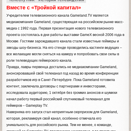
Вместе с «Тройкой капитал»
Учредителем телевизионного канала Gameland.TV является
медиакомпания Gameland, существующая на российском рынке масс-
медиа с 1992 года. Первая презентация нового телевизионного
проекта состоялась в дни работы выставки GameX весной 2006 года в
Москве. Гостями зарождавшего канала стали известные геймеры и
звезды шоу-бизнеса. На его стенде проводились кастинги ведущих –
все желающие могли сняться на камеру и попробовать свои силы в
роли телеведущих геймерского канала.
Правда, лавры первенца достались не медиакомпании Gameland,
анонсировавшей свой телеканал год назад во время конференции
разработчиков игр в Санкт-Петербурге. Пока Gameland готовила
контент, заключала договоры с партнерами и инвесторами,
исследовала аудиторию, 1 октября без громких анонсов и шумихи
начал работу первый российский спутниковый телеканал для
геймеров – Gameplay TV.
Наверняка его запуск стал неприятным сюрпризом для Gameland,
которая, рекламируя свой канал, особенно отмечала его
уникальность для российского рынка. Тем не менее, о команде,