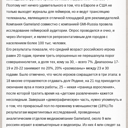
Поэтому нет ничего удивительного в том, что в Европе и США не
только выходят журналы для геймеров, но и ведут трансляцию
телеканалы, являющиеся отличной площадкой для рекламодателей.
Компания Gameland совместно с компанией GMI-Russia провела
исследование геймерской аудитории. Опрос проводился и очно, и
через Интернет, и является репрезентативным для городов с
населением более 100 тыс. человек.
Его результаты показали, что средний возраст российского игрока
равен 20 годам, причем треть опрошенных не перешагнула порог
совершеннолетия, а доля тех, кому за 30, – всего 7%. Диапазоны 17-
19 и 20-22 занимают по 20%, 20% «размазаны» между 23 и 30
годами. Было отмечено, что число игроков сокращается в три этапа: в
18 многие отправляются отдавать долг Родине, на 21 год приходится
окончание вуза и поиск работы, 25 – некая «граница взросления»,
после которой тратить время на «детские развлечения» кажется
несолидным. Завершая «демографическую» часть, нужно упомянуть и
о том, что прекрасный пол по-прежнему в меньшинстве (18%).По
результатам маркетинговых исследований, проведенных
аналитическим отделом медиакомпании Gameland, около 9 млн
россиян играют в компьютерные и видеоигры. Из них 4 млн следят за