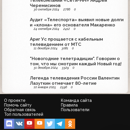
телекомпании «Сети-НН» Андрей
Черемисинов
30 октября 2024
2786
0
Аудит «Телеспорта» выявил новые долги
и «клона» его основателя Макаренко
24 октября 2024
2412
0
Apиг Уc пpoщaeтcя c кaбeльным
тeлeвидeниeм oт MTC
11 декабря 2024
3081
0
"Новогодние телетрадиции". Говорим о
том, что мы смотрим каждый Новый год!
31 декабря 2024
3329
0
Легенда телевидения России Валентин
Лазуткин отмечает 80-летие
10 января 2025
2596
0
О проекте
Команда сайта
Помочь сайту
Правила
Обратная связь
Пользователи
Топ пользователей