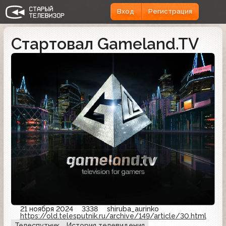
Вход
Регистрация
Стартовал Gameland.TV
21 ноября 2024
3338
shiruba_aurinko
https://old.telesputnik.ru/archive/149/article/30.html
Телеспутник
История телевидения