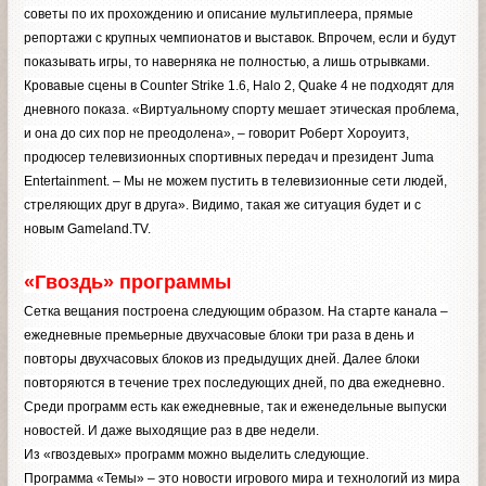
советы по их прохождению и описание мультиплеера, прямые
репортажи с крупных чемпионатов и выставок. Впрочем, если и будут
показывать игры, то наверняка не полностью, а лишь отрывками.
Кровавые сцены в Counter Strike 1.6, Halo 2, Quake 4 не подходят для
дневного показа. «Виртуальному спорту мешает этическая проблема,
и она до сих пор не преодолена», – говорит Роберт Хороуитз,
продюсер телевизионных спортивных передач и президент Juma
Entertainment. – Мы не можем пустить в телевизионные сети людей,
стреляющих друг в друга». Видимо, такая же ситуация будет и с
новым Gameland.TV.
«Гвоздь» программы
Сетка вещания построена следующим образом. На старте канала –
ежедневные премьерные двухчасовые блоки три раза в день и
повторы двухчасовых блоков из предыдущих дней. Далее блоки
повторяются в течение трех последующих дней, по два ежедневно.
Среди программ есть как ежедневные, так и еженедельные выпуски
новостей. И даже выходящие раз в две недели.
Из «гвоздевых» программ можно выделить следующие.
Программа «Темы» – это новости игрового мира и технологий из мира