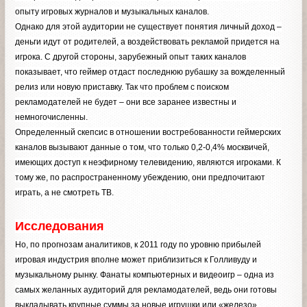
опыту игровых журналов и музыкальных каналов.
Однако для этой аудитории не существует понятия личный доход –
деньги идут от родителей, а воздействовать рекламой придется на
игрока. С другой стороны, зарубежный опыт таких каналов
показывает, что геймер отдаст последнюю рубашку за вожделенный
релиз или новую приставку. Так что проблем с поиском
рекламодателей не будет – они все заранее известны и
немногочисленны.
Определенный скепсис в отношении востребованности геймерских
каналов вызывают данные о том, что только 0,2-0,4% москвичей,
имеющих доступ к неэфирному телевидению, являются игроками. К
тому же, по распространенному убеждению, они предпочитают
играть, а не смотреть ТВ.
Исследования
Но, по прогнозам аналитиков, к 2011 году по уровню прибылей
игровая индустрия вполне может приблизиться к Голливуду и
музыкальному рынку. Фанаты компьютерных и видеоигр – одна из
самых желанных аудиторий для рекламодателей, ведь они готовы
выкладывать крупные суммы за новые игрушки или «железо».