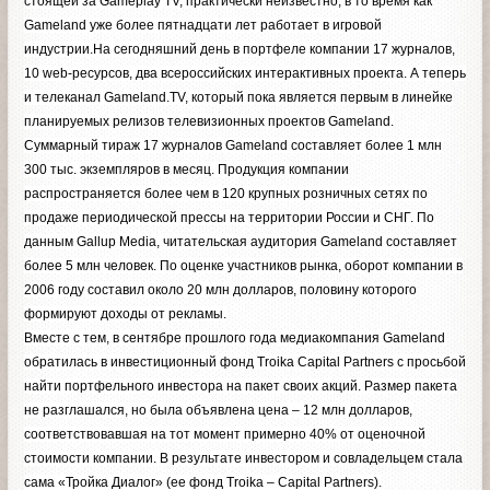
стоящей за Gameplay TV, практически неизвестно, в то время как
Gameland уже более пятнадцати лет работает в игровой
индустрии.На сегодняшний день в портфеле компании 17 журналов,
10 web-ресурсов, два всероссийских интерактивных проекта. А теперь
и телеканал Gameland.TV, который пока является первым в линейке
планируемых релизов телевизионных проектов Gameland.
Суммарный тираж 17 журналов Gameland составляет более 1 млн
300 тыс. экземпляров в месяц. Продукция компании
распространяется более чем в 120 крупных розничных сетях по
продаже периодической прессы на территории России и СНГ. По
данным Gallup Media, читательская аудитория Gameland составляет
более 5 млн человек. По оценке участников рынка, оборот компании в
2006 году составил около 20 млн долларов, половину которого
формируют доходы от рекламы.
Вместе с тем, в сентябре прошлого года медиакомпания Gameland
обратилась в инвестиционный фонд Troika Capital Partners с просьбой
найти портфельного инвестора на пакет своих акций. Размер пакета
не разглашался, но была объявлена цена – 12 млн долларов,
соответствовавшая на тот момент примерно 40% от оценочной
стоимости компании. В результате инвестором и совладельцем стала
сама «Тройка Диалог» (ее фонд Troika – Capital Partners).