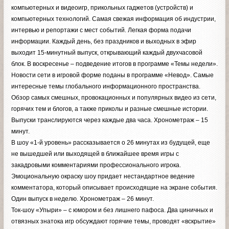
компьютерных и видеоигр, прикольных гаджетов (устройств) и
компьютерных технологий. Самая свежая информация об индустрии,
интервью и репортажи с мест событий. Легкая форма подачи
информации. Каждый день, без праздников и выходных в эфир
выходит 15-минутный выпуск, открывающий каждый двухчасовой
блок. В воскресенье – подведение итогов в программе «Темы недели».
Новости сети в игровой форме поданы в программе «Невод». Самые
интересные темы глобального информационного пространства.
Обзор самых смешных, провокационных и популярных видео из сети,
горячих тем и блогов, а также приколы и разные смешные истории.
Выпуски транслируются через каждые два часа. Хронометраж – 15
минут.
В шоу «1-й уровень» рассказывается о 26 минутах из будущей, еще
не вышедшей или выходящей в ближайшее время игры с
закадровыми комментариями профессионального игрока.
Эмоциональную окраску шоу придает нестандартное ведение
комментатора, который описывает происходящие на экране события.
Один выпуск в неделю. Хронометраж – 26 минут.
Ток-шоу «Упыри» – с юмором и без лишнего пафоса. Два циничных и
отвязных знатока игр обсуждают горячие темы, проводят «вскрытие»