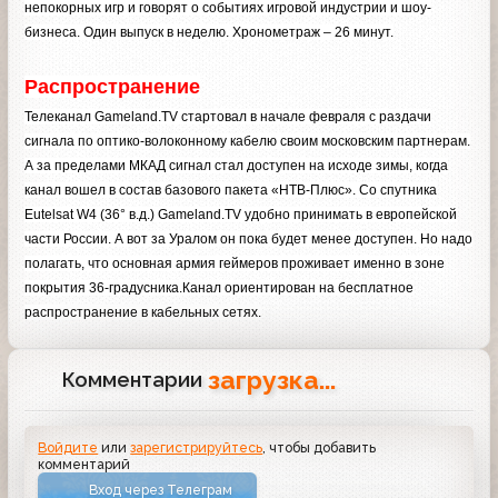
непокорных игр и говорят о событиях игровой индустрии и шоу-
бизнеса. Один выпуск в неделю. Хронометраж – 26 минут.
Распространение
Телеканал Gameland.TV стартовал в начале февраля с раздачи
сигнала по оптико-волоконному кабелю своим московским партнерам.
А за пределами МКАД сигнал стал доступен на исходе зимы, когда
канал вошел в состав базового пакета «НТВ-Плюс». Со спутника
Eutelsat W4 (36° в.д.) Gameland.TV удобно принимать в европейской
части России. А вот за Уралом он пока будет менее доступен. Но надо
полагать, что основная армия геймеров проживает именно в зоне
покрытия 36-градусника.Канал ориентирован на бесплатное
распространение в кабельных сетях.
загрузка...
Комментарии
Войдите
или
зарегистрируйтесь
, чтобы добавить
комментарий
Вход через Телеграм