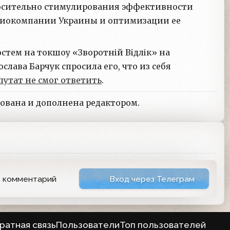
осительно стимулирования эффективности
диокомпании Украины и оптимизации ее
остем на токшоу «Зворотній Відлік» на
лава Барчук спросила его, что из себя
путат не смог ответить
.
рована и дополнена редактором.
ь комментарий
Вход через Телеграм
ратная связь
Пользователи
Топ пользователей