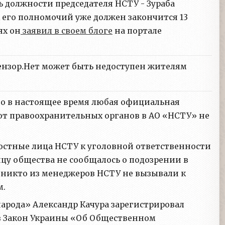
ь должности председателя НСТУ - Зураба
ок его полномочий уже должен закончится 13
ях он
заявил в своем блоге
на портале
ензор.Нет может быть недоступен жителям
о в настоящее время любая официальная
от правоохранительных органов в АО «НСТУ» не
остные лица НСТУ к уголовной ответственности
цу общества не сообщалось о подозрении в
 никто из менеджеров НСТУ не вызывали к
м.
народа» Александр Качура зарегистрировал
в Закон Украины «Об Общественном