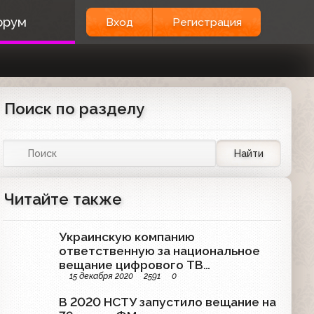
орум
Вход
Регистрация
Поиск по разделу
Найти
Читайте также
Украинскую компанию
ответственную за национальное
вещание цифрового ТВ
15 декабря 2020
2591
0
оштрафовал Антимонопольный
Комитет
В 2020 НСТУ запустило вещание на