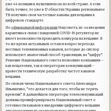
уже 44 позиции в мультиплексах по всей стране. А если
быть точнее, то уже в 17 областях Украины региональное
ТВ получило свои частотные каналы для вещания в
цифровом стандарте.
По
официальной информации
Нацсовета, из-за введения
карантина в связи с пандемией COVID-19 регулятор не
имеет возможности проводить конкурсы на вещание. В
то же время актуальным остался вопрос перехода
местных телевизионных каналов, которые до сих пор
используют аналоговый способ трансляции, на “цифру”.
Решение Национального совета позволило компаниям –
как вещателям, так и операторам коммуникаций –
провести техническую разработку частот каналов
вещания.
По словам члена Национального совета Александра
Ильяшенко, “это делается для того, чтобы не терять
времени”. В дальнейшем операторы телекоммуникаций
должны проинформировать Национальный совет о
готовности каналов к внедрению цифрового вещания
для проведения их окончательного лицензирования.