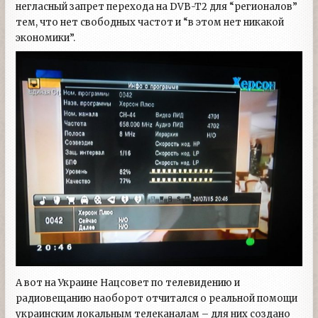
негласный запрет перехода на DVB-T2 для “регионалов”
тем, что нет свободных частот и “в этом нет никакой
экономики”.
А вот на Украине Нацсовет по телевидению и
радиовещанию наоборот отчитался о реальной помощи
украинским локальным телеканалам – для них создано