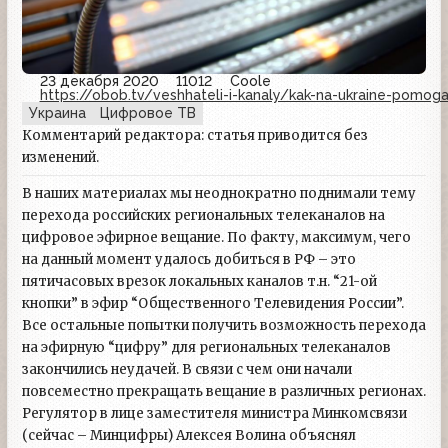
23 декабря 2020
11012
Coole
https://obob.tv/veshhateli-i-kanaly/kak-na-ukraine-pomog
Украина
Цифровое ТВ
Комментарий редактора: статья приводится без
изменений.
В наших материалах мы неоднократно поднимали тему
перехода российских региональных телеканалов на
цифровое эфирное вещание. По факту, максимум, чего
на данный момент удалось добиться в РФ – это
пятичасовых врезок локальных каналов т.н. “21-ой
кнопки” в эфир “Общественного Телевидения России”.
Все остальные попытки получить возможность перехода
на эфирную “цифру” для региональных телеканалов
закончились неудачей. В связи с чем они начали
повсеместно прекращать вещание в различных регионах.
Регулятор в лице заместителя министра Минкомсвязи
(сейчас – Минцифры) Алексея Волина объяснял