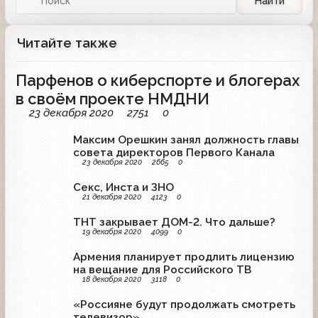
Найти
Читайте также
Парфенов о киберспорте и блогерах
в своём проекте НМДНИ
23 декабря 2020
2751
0
Максим Орешкин занял должность главы
совета директоров Первого Канала
23 декабря 2020
2665
0
Секс, Инста и ЗНО
21 декабря 2020
4123
0
ТНТ закрывает ДОМ-2. Что дальше?
19 декабря 2020
4099
0
Армения планирует продлить лицензию
на вещание для Российского ТВ
18 декабря 2020
3118
0
«Россияне будут продолжать смотреть
телевизор»