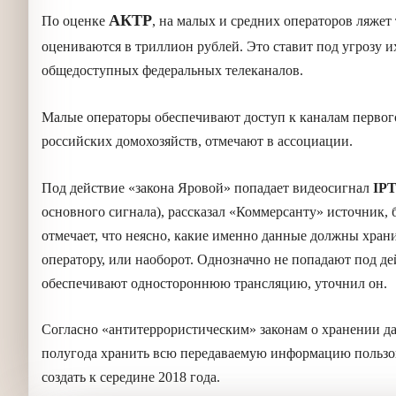
АКТР
По оценке
, на малых и средних операто
которые сейчас оцениваются в триллион рубле
следовательно, распространение общедоступ
Малые операторы обеспечивают доступ к кана
30 процентов российских домохозяйств, отме
Под действие «закона Яровой» попадает вид
OTT
(поверх основного сигнала), рассказал «
операторов связи. Эксперт также отмечает, ч
кабельные операторы — те, что идут от абоне
попадают под действие закона спутниковые в
одностороннюю трансляцию, уточнил он.
Согласно «антитеррористическим» законам о
провайдеры должны до полугода хранить всю