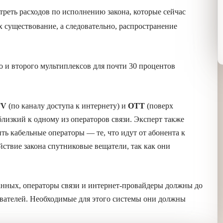
ров ляжет треть расходов по исполнению закона,
й. Это ставит под угрозу их существование, а
ных федеральных телеканалов.
лам первого и второго мультиплексов для почти
чают в ассоциации.
еосигнал
IPTV
(по каналу доступа к интернету) и
Коммерсанту» источник, близкий к одному из
то неясно, какие именно данные должны хранить
нта к оператору, или наоборот. Однозначно не
ещатели, так как они обеспечивают
 хранении данных, операторы связи и интернет-
 передаваемую информацию пользователей.