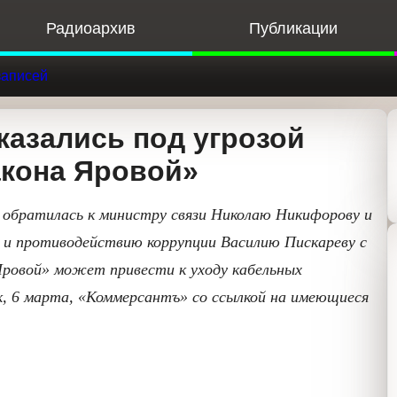
Радиоархив
Публикации
Ф
к записей
азались под угрозой
кона Яровой»
АКТР) обратилась к министру связи Николаю
умы по безопасности и противодействию
нием о том, что исполнение «закона Яровой»
ов с рынка. Об этом пишет в понедельник, 6
еся в его распоряжении копии писем.