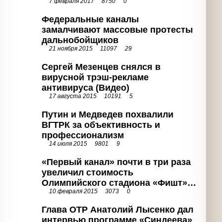
Федеральные каналы замалчивают
массовые протесты
дальнобойщиков
21 ноября 2015
11097
29
Сергей Мезенцев снялся в вирусной
трэш-рекламе антивируса (Видео)
17 августа 2015
10191
5
Путин и Медведев похвалили ВГТРК
за объективность и
профессионализм
14 июля 2015
9801
9
«Первый канал» почти в три раза
увеличил стоимость Олимпийского
стадиона «Фишт» (Видео)
10 февраля 2015
3073
0
Глава ОТР Анатолий Лысенко дал
интервью программе «Синдеева»
(Видео)
8 февраля 2015
2843
0