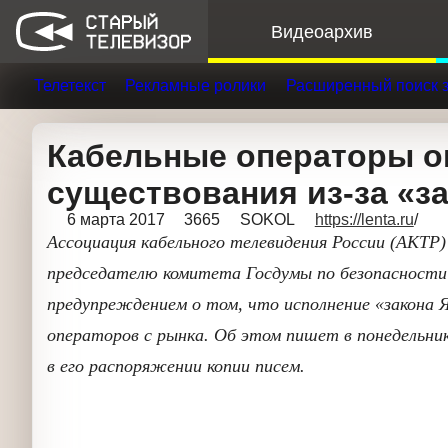
Видеоархив
Телетекст
Рекламные ролики
Расширенный поис
Кабельные операторы ок
существования из-за «за
6 марта 2017
3665
SOKOL
https://lenta.ru
/
Ассоциация кабельного телевидения России (
Никифорову и председателю комитета Госд
коррупции Василию Пискареву с предупрежде
может привести к уходу кабельных оператор
марта, «Коммерсантъ» со ссылкой на имеющи