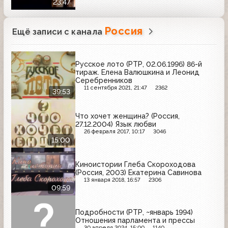
23:47
Россия
Ещё записи с канала
Русское лото (РТР, 02.06.1996) 86-й
тираж. Елена Валюшкина и Леонид
Серебренников
11 сентября 2021, 21:47
2362
39:53
Что хочет женщина? (Россия,
27.12.2004) Язык любви
26 февраля 2017, 10:17
3046
15:00
Киноистории Глеба Скороходова
(Россия, 2003) Екатерина Савинова
13 января 2018, 16:57
2306
09:59
Подробности (РТР, ~январь 1994)
Отношения парламента и прессы
30 апреля 2024, 15:00
1140