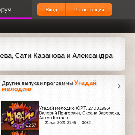
орум
Вход
Регистрация
ева, Сати Казанова и Александра
Угадай
Другие выпуски программы
мелодию
Угадай мелодию (ОРТ, 27.08.1996)
Валерий Пригоркин, Оксана Заверюха,
Антон Катаев
21 мая 2021, 21:45
3032
22:57