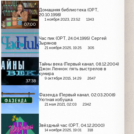
Домашняя библиотека (ОРТ,
20.10.1998)
1 ноября 2023, 23:52
1343
07:00
Час пик (ОРТ, 24.04.1995) Сергей
Зырянов
21 ноября 2025, 19:25
305
Тайны века (Первый канал, 08.12.2004)
Джон Леннон: пять выстрелов в
кумира
9 октября 2015, 14:29
2647
37:38
Фазенда (Первый канал, 02.03.2008)
Уютная избушка
21 мая 2021, 02:03
2342
Звёздный час (ОРТ, 04.12.2000)
14 ноября 2025, 19:01
318