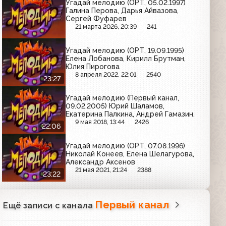
Угадай мелодию (ОРТ, 05.02.1997)
Галина Перова, Дарья Айвазова,
Сергей Фуфарев
21 марта 2026, 20:39
241
Угадай мелодию (ОРТ, 19.09.1995)
Елена Лобанова, Кирилл Брутман,
Юлия Пирогова
8 апреля 2022, 22:01
2540
23:27
Угадай мелодию (Первый канал,
09.02.2005) Юрий Шаламов,
Екатерина Палкина, Андрей Гамазин.
9 мая 2018, 13:44
2426
22:06
Угадай мелодию (ОРТ, 07.08.1996)
Николай Конеев, Елена Шелагурова,
Александр Аксенов
21 мая 2021, 21:24
2388
23:22
Первый канал
Ещё записи с канала