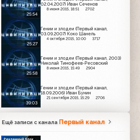
02.04.2007) Иван Сеченов
8 июня 2015, 18:51
2702
25:54
Гении и злодеи (Первый канал,
03.09.2007) Коко Шанель
4 октября 2015, 10:00
3717
25:27
Гении и злодеи (Первый канал, 2003)
Николай Тимофеев-Ресовский
8 июня 2015, 15:49
2904
25:58
Гении и злодеи (Первый канал,
18.09.2006) Иван Бунин
21 сентября 2015, 15:29
2706
39:03
Первый канал
Ещё записи с канала
Рекламный блок