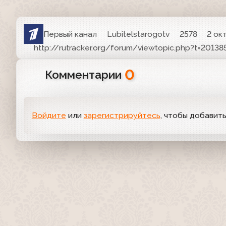
Первый канал
Lubitelstarogotv
2578
2 ок
http://rutracker.org/forum/viewtopic.php?t=20138
0
Комментарии
Войдите
или
зарегистрируйтесь
, чтобы добавит