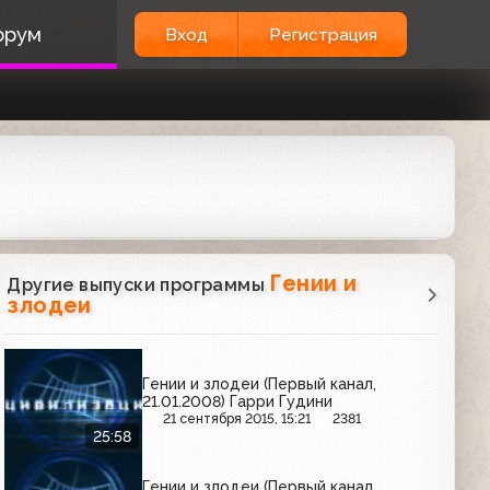
орум
Вход
Регистрация
Гении и
Другие выпуски программы
злодеи
Гении и злодеи (Первый канал,
21.01.2008) Гарри Гудини
21 сентября 2015, 15:21
2381
25:58
Гении и злодеи (Первый канал,