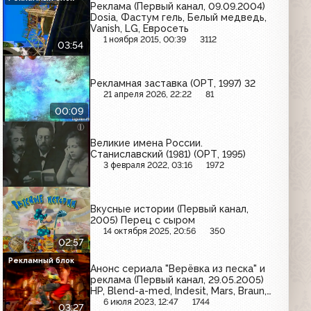
Реклама (Первый канал, 09.09.2004)
Dosia, Фастум гель, Белый медведь,
Vanish, LG, Евросеть
1 ноября 2015, 00:39
3112
03:54
Рекламная заставка (ОРТ, 1997) 32
21 апреля 2026, 22:22
81
00:09
Великие имена России.
Станиславский (1981) (ОРТ, 1995)
3 февраля 2022, 03:16
1972
Вкусные истории (Первый канал,
2005) Перец с сыром
14 октября 2025, 20:56
350
02:57
Рекламный блок
Анонс сериала "Верёвка из песка" и
реклама (Первый канал, 29.05.2005)
HP, Blend-a-med, Indesit, Mars, Braun,
Фастум-гель, Old Spice, Toyota
6 июля 2023, 12:47
1744
03:27