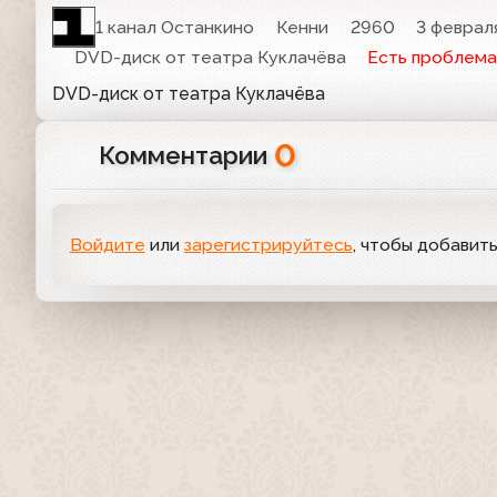
1 канал Останкино
Кенни
2960
3 февраля
DVD-диск от театра Куклачёва
Есть проблема
DVD-диск от театра Куклачёва
0
Комментарии
Войдите
или
зарегистрируйтесь
, чтобы добавит