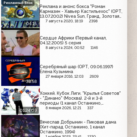
Рекламный блок
Реклама и анонс бокса "Роман
Кармазин - Хавьер Кастильехос" (ОРТ,
13.07.2002) Nivea Sun, Гранд, Золотая
бочка, Rich, Радуга, Mynthon, Пикадор,
7 августа 2020, 18:19
2398
04:15
BiMax, Растишка, Балтика,
Head&Shoulders, Vanish
Сердце Африки (Первый канал,
04.12.2005) 5 серия
8 августа 2024, 00:52
1146
Серебряный шар (ОРТ, 09.06.1997)
Елена Кузьмина
27 января 2016, 12:03
2609
38:58
Хоккей. Кубок Лиги. "Крылья Советов"
- "Динамо" (Москва). 2-й и 3-й
периоды (1 канал Останкино,
01.02.1993)
8 января 2026, 12:21
337
01:24:09
Вячеслав Добрынин - Пиковая дама
(Хит-парад Останкино, 1 канал
Останкино, 1994)
1 ноября 2023, 23:41
1220