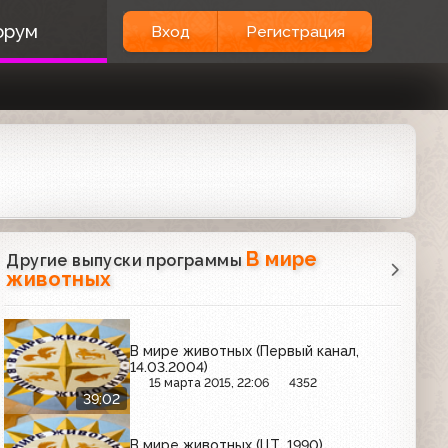
орум
Вход
Регистрация
В мире
Другие выпуски программы
животных
В мире животных (Первый канал,
14.03.2004)
15 марта 2015, 22:06
4352
39:02
В мире животных (ЦТ, 1990)