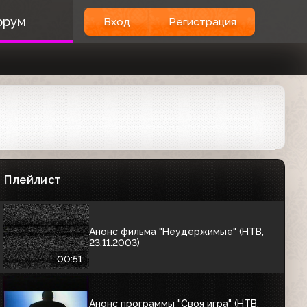
00:04
орум
Вход
Регистрация
АНОНСЫ
Анонс программы "Личный вклад"
(НТВ, сентябрь 2003)
00:58
Анонс сериала "Клиент всегда мёртв"
(НТВ, 01.10.2003)
Плейлист
00:39
Анонс фильма "Неудержимые" (НТВ,
23.11.2003)
00:51
Анонс программы "Своя игра" (НТВ,