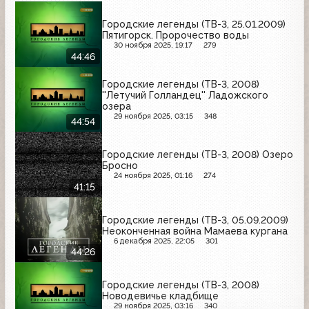
Городские легенды (ТВ-3, 25.01.2009)
Пятигорск. Пророчество воды
30 ноября 2025, 19:17
279
44:46
Городские легенды (ТВ-3, 2008)
''Летучий Голландец'' Ладожского
озера
29 ноября 2025, 03:15
348
44:54
Городские легенды (ТВ-3, 2008) Озеро
Бросно
24 ноября 2025, 01:16
274
41:15
Городские легенды (ТВ-3, 05.09.2009)
Неоконченная война Мамаева кургана
6 декабря 2025, 22:05
301
44:26
Городские легенды (ТВ-3, 2008)
Новодевичье кладбище
29 ноября 2025, 03:16
340