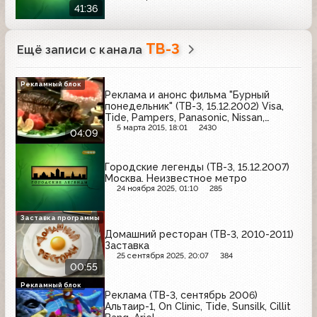
41:36
ТВ-3
Ещё записи с канала
Рекламный блок
Реклама и анонс фильма "Бурный
понедельник" (ТВ-3, 15.12.2002) Visa,
Tide, Pampers, Panasonic, Nissan,
Россия-Щедрая душа, Dirol, Maggi
5 марта 2015, 18:01
2430
04:09
Городские легенды (ТВ-3, 15.12.2007)
Москва. Неизвестное метро
24 ноября 2025, 01:10
285
Заставка программы
Домашний ресторан (ТВ-3, 2010-2011)
Заставка
25 сентября 2025, 20:07
384
00:55
Рекламный блок
Реклама (ТВ-3, сентябрь 2006)
Альтаир-1, On Clinic, Tide, Sunsilk, Cillit