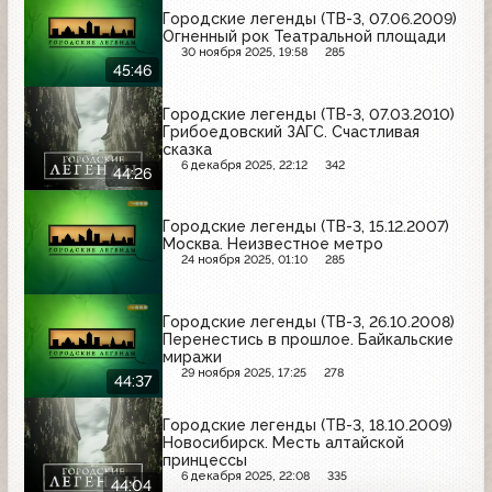
Городские легенды (ТВ-3, 07.06.2009)
Огненный рок Театральной площади
30 ноября 2025, 19:58
285
45:46
Городские легенды (ТВ-3, 07.03.2010)
Грибоедовский ЗАГС. Счастливая
сказка
6 декабря 2025, 22:12
342
44:26
Городские легенды (ТВ-3, 15.12.2007)
Москва. Неизвестное метро
24 ноября 2025, 01:10
285
Городские легенды (ТВ-3, 26.10.2008)
Перенестись в прошлое. Байкальские
миражи
29 ноября 2025, 17:25
278
44:37
Городские легенды (ТВ-3, 18.10.2009)
Новосибирск. Месть алтайской
принцессы
6 декабря 2025, 22:08
335
44:04