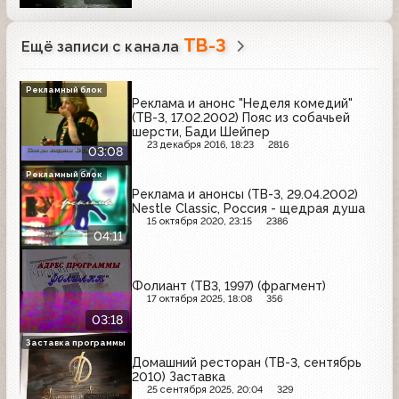
ТВ-3
Ещё записи с канала
Рекламный блок
Реклама и анонс "Неделя комедий"
(ТВ-3, 17.02.2002) Пояс из собачьей
шерсти, Бади Шейпер
23 декабря 2016, 18:23
2816
03:08
Рекламный блок
Реклама и анонсы (ТВ-3, 29.04.2002)
Nestle Classic, Россия - щедрая душа
15 октября 2020, 23:15
2386
04:11
Фолиант (ТВ3, 1997) (фрагмент)
17 октября 2025, 18:08
356
03:18
Заставка программы
Домашний ресторан (ТВ-3, сентябрь
2010) Заставка
25 сентября 2025, 20:04
329