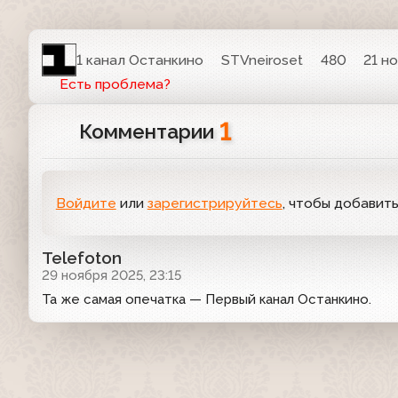
1 канал Останкино
STVneiroset
480
21 н
Есть проблема?
1
Комментарии
Войдите
или
зарегистрируйтесь
, чтобы добавит
Telefoton
29 ноября 2025, 23:15
Та же самая опечатка — Первый канал Останкино.