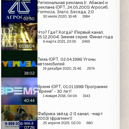
Региональная реклама [г. Абакан] и
реклама (ОРТ, 24.05.2001) Агросиб,
Formoza, Злато, Беседа, 2:0
30 июля 2020, 16:48
1984
02:50
Что? Где? Когда? (Первый канал,
25.12.2004) Зимняя серия. Финал года
6 марта 2021, 23:05
2469
01:18:04
Тема (ОРТ, 02.04.1996) Угоны
автомобилей
19 декабря 2020, 21:46
2574
38:02
Время (ОРТ, 01.01.1998) Программе
"Время" - 30 лет!
1 января 2016, 04:04
3143
40:44
Фабрика звёзд-2 (1 канал, ~март
2003) (фрагмент)
25 апреля 2025, 02:03
680
07:26