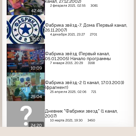
канал, 27.12.2002)
2 февраля 2021, 02:55
3081
42:48
Фабрика звёзд-7. Дома (Первый канал,
26.11.2007)
4 декабря 2021, 23:27
2701
11:07
Фабрика звёзд (Первый канал,
05.01.2005) Начало программы
7 января 2015, 20:29
3168
10:09
Фабрика звёзд-2 (1 канал, 17.03.2003)
(фрагмент)
25 апреля 2025, 02:06
721
25:04
Дневник "Фабрики звезд" (1 канал,
2007)
10 марта 2021, 19:30
3450
24:20