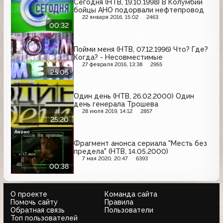
Сегодня (НТВ, 19.10.1998) В Колумбии
бойцы АНО подорвали нефтепровод
22 января 2016, 15:02
2463
00:32
Пойми меня (НТВ, 07.12.1996) Что? Где?
Когда? - Несовместимые
27 февраля 2016, 13:38
2955
25:05
Один день (НТВ, 26.02.2000) Один
день генерала Трошева
28 июля 2019, 14:12
2857
25:20
Анонс
Фрагмент анонса сериала "Месть без
предела" (НТВ, 14.05.2000)
7 мая 2020, 20:47
6393
00:38
О проекте
Команда сайта
Помочь сайту
Правила
Обратная связь
Пользователи
Топ пользователей