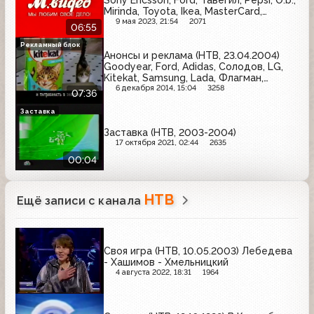
Sony Ericsson, Ford, Тавегил, Pepsi, O.b.,
Mirinda, Toyota, Ikea, MasterCard,
Стокманн, М.Видео, Мегафон-Москва,
9 мая 2023, 21:54
2071
06:55
Эльдорадо, Беседа
Рекламный блок
Анонсы и реклама (НТВ, 23.04.2004)
Goodyear, Ford, Adidas, Солодов, LG,
Kitekat, Samsung, Lada, Флагман,
Comet
6 декабря 2014, 15:04
3258
07:36
Заставка
Заставка (НТВ, 2003-2004)
17 октября 2021, 02:44
2635
00:04
НТВ
Ещё записи с канала
Своя игра (НТВ, 10.05.2003) Лебедева
- Хашимов - Хмельницкий
4 августа 2022, 18:31
1964