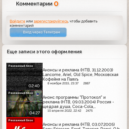
0
Комментарии
Войдите
или
зарегистрируйтесь
, чтобы добавить
комментарий
Вход через Телеграм
Еще записи этого оформления
Рекламный блок
Анонсы и реклама (НТВ, 31.12.2003)
Lancome, Ariel, Old Spice, Московская
Кофейня на Паяхъ
8 ноября 2015, 23:37
2887
02:40
Рекламный блок
Анонс программы "Протокол" и
реклама (НТВ, 09.03.2004) Россия -
щедрая душа, Coca-Cola,
Выборы-2004, Пемолюкс, Активиа,
10 апреля 2022, 22:42
2475
04:27
Persil, Timotei, Причуда, Миф,
Департамент здравоохранения
Рекламный блок
Анонсы и реклама (НТВ, 03.07.2005)
города Москвы, Мегафон