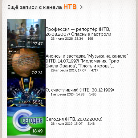
НТВ
Ещё записи с канала
Профессия — репортёр (НТВ,
26.08.2007) Опасные гастроли
23 июня 2026, 23:34
165
27:47
Анонс
Анонсы и заставка "Музыка на канале"
(НТВ, 14.07.1997) "Меломания. Трио
Билла Эванса", "Плоть и кровь",
"Маленький гигант большого секса", "XX
29 апреля 2017, 17:07
4717
02:31
век в войнах"
О, счастливчик! (НТВ, 30.12.1999)
1 апреля 2024, 14:38
1485
58:51
Сегодня (НТВ, 26.02.2000)
28 июля 2019, 15:07
3148
18:49