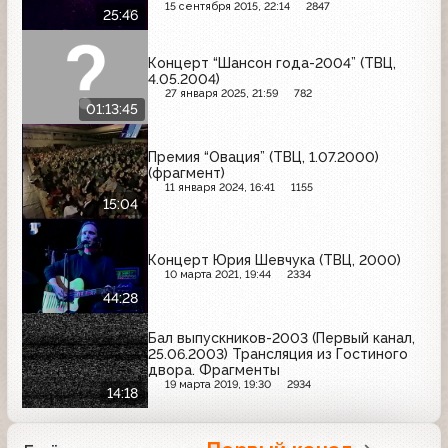
15 сентября 2015, 22:14
2847
25:46
Концерт “Шансон года-2004” (ТВЦ,
4.05.2004)
27 января 2025, 21:59
782
01:13:45
Премия “Овация” (ТВЦ, 1.07.2000)
(фрагмент)
11 января 2024, 16:41
1155
15:04
Концерт Юрия Шевчука (ТВЦ, 2000)
10 марта 2021, 19:44
2334
44:28
Бал выпускников-2003 (Первый канал,
25.06.2003) Трансляция из Гостиного
двора. Фрагменты
19 марта 2019, 19:30
2934
14:18