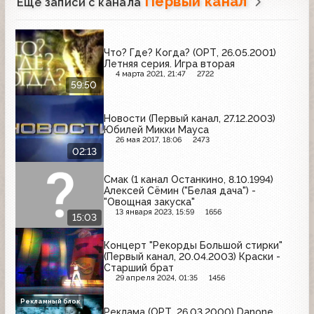
Первый канал
Ещё записи с канала
Что? Где? Когда? (ОРТ, 26.05.2001)
Летняя серия. Игра вторая
4 марта 2021, 21:47
2722
59:50
Новости (Первый канал, 27.12.2003)
Юбилей Микки Мауса
26 мая 2017, 18:06
2473
02:13
Смак (1 канал Останкино, 8.10.1994)
Алексей Сёмин ("Белая дача") -
"Овощная закуска"
13 января 2023, 15:59
1656
15:03
Концерт "Рекорды Большой стирки"
(Первый канал, 20.04.2003) Краски -
Старший брат
29 апреля 2024, 01:35
1456
Рекламный блок
Реклама (ОРТ, 26.03.2000) Danone