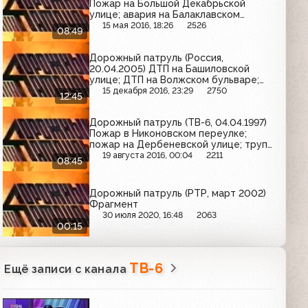
Пожар на Большой Декабрьской
улице; авария на Балаклавском
проспекте; задержание
15 мая 2016, 18:26
2526
08:49
подозреваемых в краже
Дорожный патруль (Россия,
20.04.2005) ДТП на Башиловской
улице; ДТП на Волжском бульваре;
ДТП на Верхней Первомайской улице
15 декабря 2016, 23:29
2750
12:45
Дорожный патруль (ТВ-6, 04.04.1997)
Пожар в Никоновском переулке;
пожар на Дербеневской улице; труп
мужчины на Чоботовской улице
19 августа 2016, 00:04
2211
08:45
Дорожный патруль (РТР, март 2002)
Фрагмент
30 июля 2020, 16:48
2063
00:15
ТВ-6
Ещё записи с канала