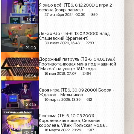
Я знаю всё! (ТВ6, 8.12.2001) 1 игра 2
сезона (сокр. запись)
27 октября 2024, 00:39
859
13:31
Ле-Go-Go (ТВ-6, 13.02.2000) Влад
Сташевский (фрагмент)
30 июля 2020, 16:48
2283
21:09
Дорожный патруль (ТВ-6, 04.01.1997)
Противотанковая мина под машиной
"Mazda" на улице 1812 года;
подозреваемые в угоне автомобиля
16 мая 2016, 07:07
2464
08:54
подростки
Своя игра (ТВ6, 30.09.2000) Борок -
Жданов - Мельников
10 марта 2025, 13:39
612
23:15
Рекламный блок
Реклама (ТВ-6, 10.03.2001)
Королевская кошка, Снежная
королева, Vitek, Польская мода,
Московия, Дикая орхидея, Абитарэ-
18 марта 2022, 20:29
1917
03:09