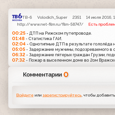
ТВ-6
Volodich_Super
2351
14 июля 2016, 1
http://www.net-film.ru/film-58747/
Есть пробле
00:25
- ДТП на Рижском путепроводе.
01:48
- Статистика ГАИ.
02:04
- Однотипные ДТП в результате гололёда 
05:05
- Задержание мужчины, подозреваемого в 
06:32
- Задержание пятерых граждан Грузии, под
07:32
- Пожар в выселенном доме во 2ом Вражск
0
Комментарии
Войдите
или
зарегистрируйтесь
, чтобы добавит