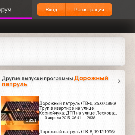
орум
Вход
Регистрация
Дорожный
Другие выпуски программы
патруль
Дорожный патруль (ТВ-6, 25.07.1996)
Труп в квартире на улице
Корнейчука; ДТП на улице Лескова;
ДТП на Можайском шоссе
3 апреля 2015, 06:41
2638
08:51
Дорожный патруль (ТВ-6, 19.12.1996)