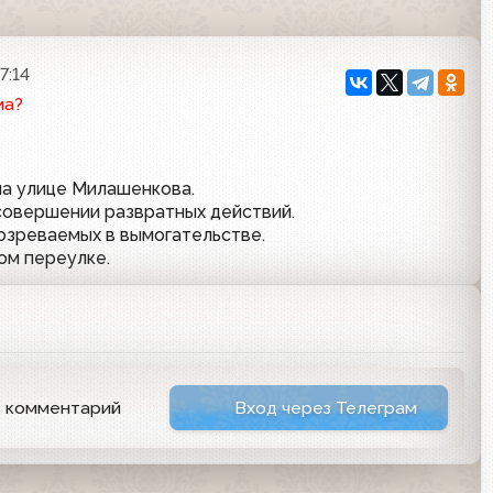
7:14
ма?
на улице Милашенкова.
совершении развратных действий.
озреваемых в вымогательстве.
ом переулке.
ь комментарий
Вход через Телеграм