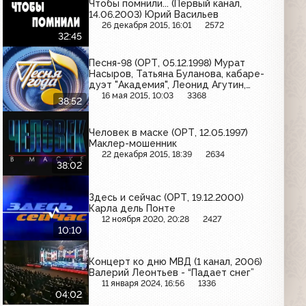
Чтобы помнили... (Первый канал,
14.06.2003) Юрий Васильев
26 декабря 2015, 16:01
2572
32:45
Песня-98 (ОРТ, 05.12.1998) Мурат
Насыров, Татьяна Буланова, кабаре-
дуэт "Академия", Леонид Агутин,
Любовь Успенская, Александр Буйнов
16 мая 2015, 10:03
3368
38:52
Человек в маске (ОРТ, 12.05.1997)
Маклер-мошенник
22 декабря 2015, 18:39
2634
38:02
Здесь и сейчас (ОРТ, 19.12.2000)
Карла дель Понте
12 ноября 2020, 20:28
2427
10:10
Концерт ко дню МВД (1 канал, 2006)
Валерий Леонтьев - “Падает снег”
11 января 2024, 16:56
1336
04:02