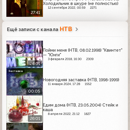
Холодильник в шкуре (не полностью)
12 сентября 2022, 00:59
2271
27:41
НТВ
Ещё записи с канала
Пойми меня (НТВ, 08.02.1998) "Квинтет"
— "Юнги"
3 февраля 2018, 16:30
2309
26:01
Заставка
Новогодняя заставка (НТВ, 1998-1999)
11 января 2024, 17:28
1552
00:05
Едим дома (НТВ, 23.05.2004) Стейк и
каша
8 апреля 2022, 21:12
1827
26:01