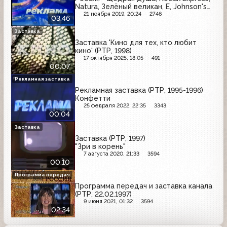
Natura, Зелёный великан, E, Johnson's
PH 5.5, Colgate
21 ноября 2019, 20:24
2746
03:46
Заставка
Заставка 'Кино для тех, кто любит
кино' (РТР, 1998)
17 октября 2025, 18:05
491
00:07
Рекламная заставка
Рекламная заставка (РТР, 1995-1996)
Конфетти
25 февраля 2022, 22:35
3343
00:04
Заставка
Заставка (РТР, 1997)
"Зри в корень"
7 августа 2020, 21:33
3594
00:10
Программа передач
Программа передач и заставка канала
(РТР, 22.02.1997)
9 июня 2021, 01:32
3594
02:34