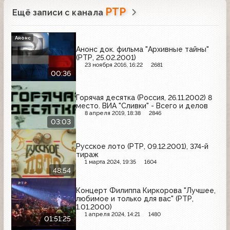
РТР
Ещё записи с канала
Анонс
Анонс док. фильма "Архивные тайны"
(РТР, 25.02.2001)
23 ноября 2016, 16:22
2681
00:36
Горячая десятка (Россия, 26.11.2002) 8
место. ВИА "Сливки" - Всего и делов
8 апреля 2019, 18:38
2846
03:03
Русское лото (РТР, 09.12.2001), 374-й
тираж
1 марта 2024, 19:35
1604
48:54
Концерт Филиппа Киркорова "Лучшее,
любимое и только для вас" (РТР,
1.01.2000)
1 апреля 2024, 14:21
1480
01:51:25