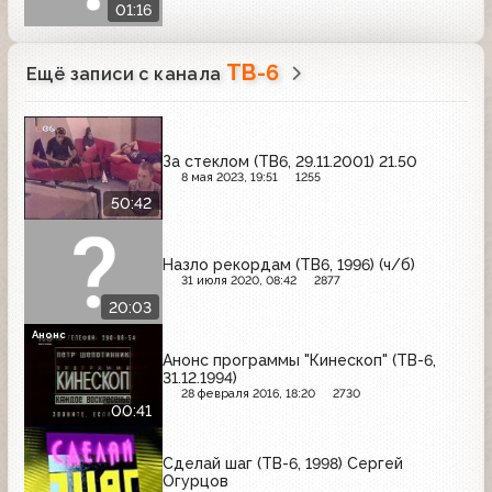
01:16
ТВ-6
Ещё записи с канала
За стеклом (ТВ6, 29.11.2001) 21.50
8 мая 2023, 19:51
1255
50:42
Назло рекордам (ТВ6, 1996) (ч/б)
31 июля 2020, 08:42
2877
20:03
Анонс
Анонс программы "Кинескоп" (ТВ-6,
31.12.1994)
28 февраля 2016, 18:20
2730
00:41
Сделай шаг (ТВ-6, 1998) Сергей
Огурцов